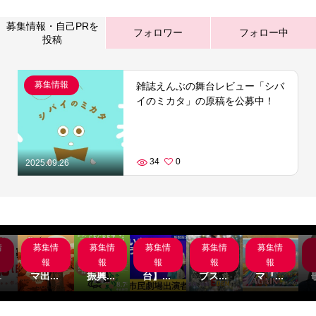
募集情報・自己PRを
フォロワー
フォロー中
投稿
募集情報
雑誌えんぶの舞台レビュー「シバ
イのミカタ」の原稿を公募中！
34
0
2025.09.26
情
募集情
募集情
募集情
募集情
募集情
岸
サブス
名古屋
【関
主演募
サブス
組
クシネ
市文化
西/舞
集‼サ
クシネ
報
報
報
報
報
.
マ出...
振興...
台】...
ブス...
マ『...