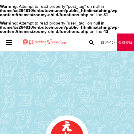
Warning
: Attempt to read property "post_tag" on null in
/home/xs264810/enbutown.com/public_html/matching/wp-
content/themes/zoomy-child/functions.php
on line
31
Warning
: Attempt to read property "user_tag" on null in
/home/xs264810/enbutown.com/public_html/matching/wp-
content/themes/zoomy-child/functions.php
on line
43
ログイン
会員登録
