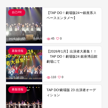
自己PR
【TAP DO！劇場版24〜銀座系ス
ペースエンタメ〜】
45
0
2025.10.15
募集情報
【2026年1月】出演者大募集！！
TAP DO！劇場版24 銀座博品館
劇場にて
110
0
2025.06.09
募集情報
TAP DO!劇場版 23 出演者オーデ
ィション