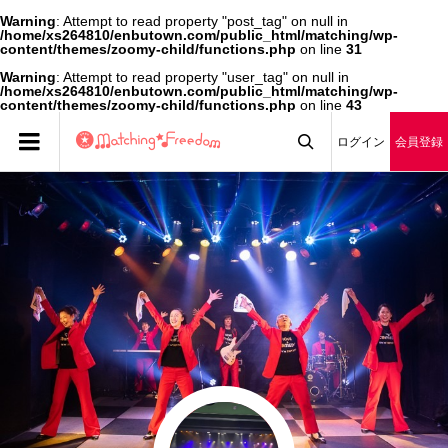
Warning
: Attempt to read property "post_tag" on null in
/home/xs264810/enbutown.com/public_html/matching/wp-
content/themes/zoomy-child/functions.php
on line
31
Warning
: Attempt to read property "user_tag" on null in
/home/xs264810/enbutown.com/public_html/matching/wp-
content/themes/zoomy-child/functions.php
on line
43
ログイン
会員登録
