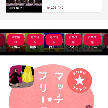
106
0
2024.04.23
情
募集情
募集情
募集情
募集情
募集情
岸
サブス
名古屋
【関
主演募
サブス
組
クシネ
市文化
西/舞
集‼サ
クシネ
報
報
報
報
報
.
マ出...
振興...
台】...
ブス...
マ『...