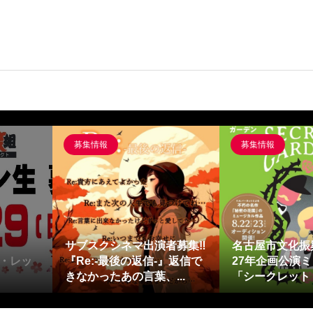
募集情報
募集情報
サブスクシネマ出演者募集‼
名古屋市文化振
・レッ
『Re:-最後の返信-』返信で
27年企画公演
きなかったあの言葉、...
「シークレット・