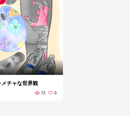
.12
ャメチャな世界観
72
0