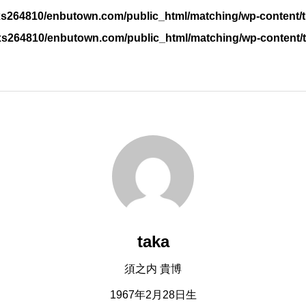
s264810/enbutown.com/public_html/matching/wp-content/t
xs264810/enbutown.com/public_html/matching/wp-content/
taka
須之内 貴博
1967年2月28日生