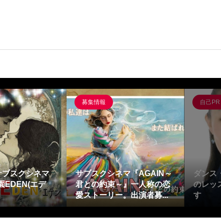
募集情報
自己PR
サブスクシネマ
サブスクシネマ『AGAIN～
ダンス
EDEN(エデ
君との約束～』一人称の恋
のレッ
愛ストーリー。出演者募...
す