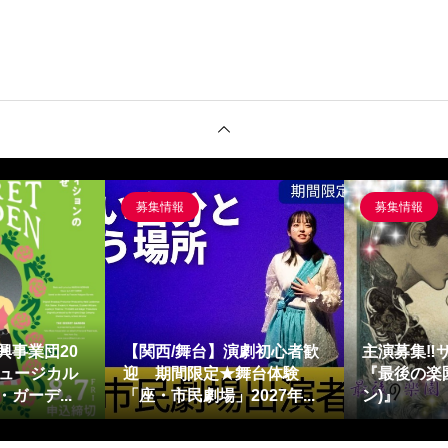
募集情報
募集情報
興事業団20
【関西/舞台】演劇初心者歓
主演募集‼
ミュージカル
迎 期間限定★舞台体験
『最後の楽園
ガーデ...
「座・市民劇場」2027年...
ン)』