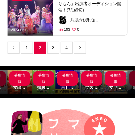
りもん」出演者オーディション開
催！(7/1締切)
片肌☆倶利伽羅紋紋一座「ざ☆くりもん」
103
0
2024.06.08
1
2
3
4


情
募集情
募集情
募集情
募集情
募集情
岸
サブス
名古屋
【関
主演募
サブス
組
クシネ
市文化
西/舞
集‼サ
クシネ
報
報
報
報
報
.
マ出...
振興...
台】...
ブス...
マ『...