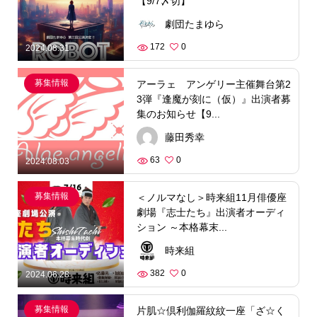
【9/7〆切】
劇団たまゆら
172
0
2024.08.31
募集情報
アーラェ アンゲリー主催舞台第2
3弾『逢魔が刻に（仮）』出演者募
集のお知らせ【9...
藤田秀幸
63
0
2024.08.03
募集情報
＜ノルマなし＞時来組11月俳優座
劇場『志士たち』出演者オーディ
ション ～本格幕末...
時来組
382
0
2024.06.28
募集情報
片肌☆倶利伽羅紋紋一座「ざ☆く