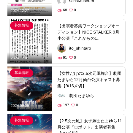
GirlsMuseum合同会社
68
0
2024.12.27
募集情報
【出演者募集ワークショップオー
ディション】NICE STALKER 9月
小公演「これからの1...
ito_shintaro
91
0
2024.12.01
募集情報
【女性だけの2.5次元風舞台】劇団
たまゆら12月仙台公演キャスト募
集【9/16〆切】
劇団たまゆら
197
0
2024.09.09
募集情報
【2.5次元風】女子劇団たまゆら11
月公演『ロボット』出演者募集