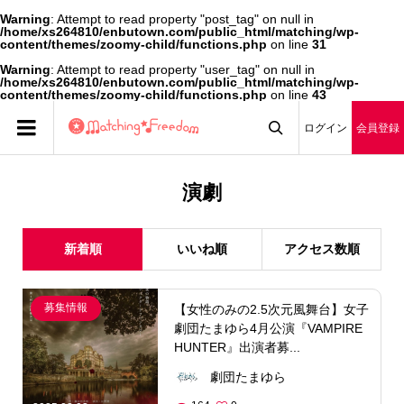
Warning
: Attempt to read property "post_tag" on null in
/home/xs264810/enbutown.com/public_html/matching/wp-
content/themes/zoomy-child/functions.php
on line
31
Warning
: Attempt to read property "user_tag" on null in
/home/xs264810/enbutown.com/public_html/matching/wp-
content/themes/zoomy-child/functions.php
on line
43
ログイン
会員登録

演劇
新着順
いいね順
アクセス数順
募集情報
【女性のみの2.5次元風舞台】女子
劇団たまゆら4月公演『VAMPIRE
HUNTER』出演者募...
劇団たまゆら