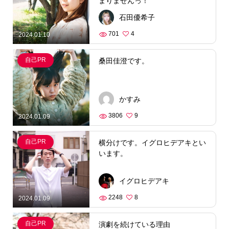
まりませんっ！
石田優希子
701
4
2024.01.10
自己PR
桑田佳澄です。
かすみ
3806
9
2024.01.09
自己PR
横分けです。イグロヒデアキとい
います。
イグロヒデアキ
2248
8
2024.01.09
自己PR
演劇を続けている理由