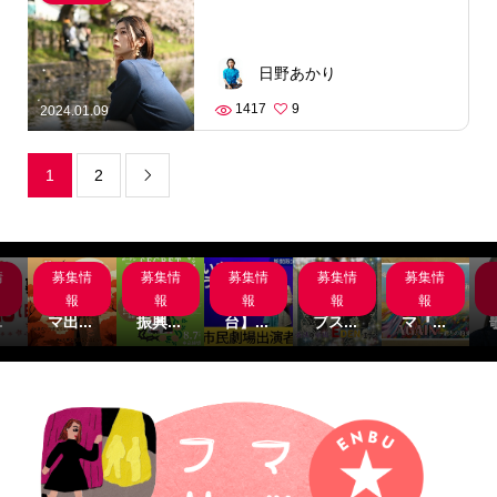
日野あかり
1417
9
2024.01.09
1
2

情
募集情
募集情
募集情
募集情
募集情
岸
サブス
名古屋
【関
主演募
サブス
組
クシネ
市文化
西/舞
集‼サ
クシネ
報
報
報
報
報
.
マ出...
振興...
台】...
ブス...
マ『...