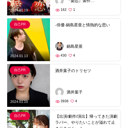
『愛恋』製作委員会
162
1
2024.01.19
自己PR
-俳優-鍋島星亜と情熱的な思い
鍋島星亜
430
4
2024.01.13
自己PR
酒井葉子のトリセツ
酒井葉子
3936
4
2024.01.10
自己PR
【出演/劇作/演出】帰ってきた演劇
ラバー、やりたいことが溢れて止