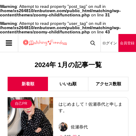
Warning
: Attempt to read property "post_tag" on null in
/home/xs264810/enbutown.com/public_html/matching/wp-
content/themes/zoomy-child/functions.php
on line
31
Warning
: Attempt to read property "user_tag" on null in
/home/xs264810/enbutown.com/public_html/matching/wp-
content/themes/zoomy-child/functions.php
on line
43
ログイン
会員登録

2024年 1月の記事一覧
新着順
いいね順
アクセス数順
自己PR
はじめまして！佐瀬恭代と申しま
す。
佐瀬恭代