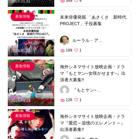
349
4
2024.01.31
募集情報
未来俳優発掘 「あさくさ 新時代
PROJECT」子役募集
ルーラル・アーティスツ（株）
189
1
2024.01.23
募集情報
海外シネマサイト放映企画・ドラ
マ『もとヤン~女咲かせます~』出
演者大募集!!
『もとヤン~女咲かせます~』製作委員会
128
1
2024.01.19
募集情報
海外シネマサイト放映企画・ドラ
マ『愛恋～追憶のエレメント～』
出演者募集!!