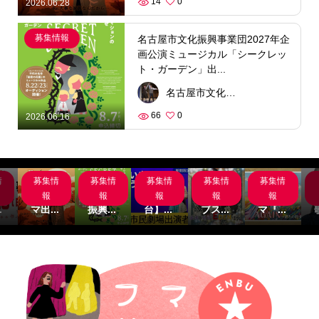
14
0
2026.06.28
募集情報
名古屋市文化振興事業団2027年企
画公演ミュージカル「シークレッ
ト・ガーデン」出...
名古屋市文化振興事業団
66
0
2026.06.16
情
募集情
募集情
募集情
募集情
募集情
岸
サブス
名古屋
【関
主演募
サブス
組
クシネ
市文化
西/舞
集‼サ
クシネ
報
報
報
報
報
.
マ出...
振興...
台】...
ブス...
マ『...