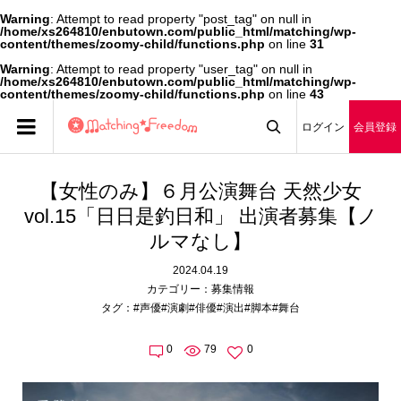
Warning
: Attempt to read property "post_tag" on null in
/home/xs264810/enbutown.com/public_html/matching/wp-
content/themes/zoomy-child/functions.php
on line
31
Warning
: Attempt to read property "user_tag" on null in
/home/xs264810/enbutown.com/public_html/matching/wp-
content/themes/zoomy-child/functions.php
on line
43
ログイン
会員登録

【女性のみ】６月公演舞台 天然少女
vol.15「日日是釣日和」 出演者募集【ノ
ルマなし】
2024.04.19
カテゴリー：
募集情報
タグ：
#声優
#演劇
#俳優
#演出
#脚本
#舞台
0
79
0