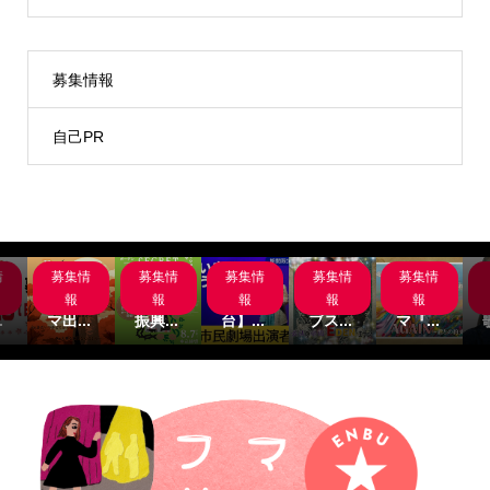
募集情報
自己PR
情
募集情
募集情
募集情
募集情
募集情
岸
サブス
名古屋
【関
主演募
サブス
組
クシネ
市文化
西/舞
集‼サ
クシネ
報
報
報
報
報
.
マ出...
振興...
台】...
ブス...
マ『...