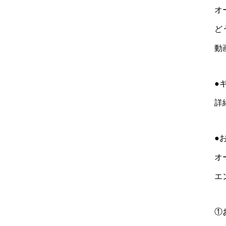
オ
ど
動
●
詳
●
オー
エ
①