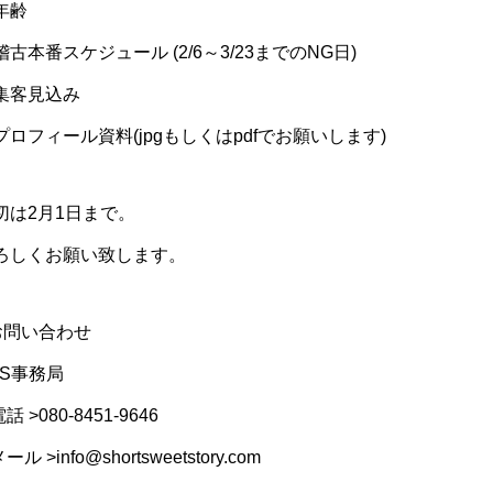
年齢
稽古本番スケジュール (2/6～3/23までのNG日)
集客見込み
プロフィール資料(jpgもしくはpdfでお願いします)
切は2月1日まで。
ろしくお願い致します。
お問い合わせ
SS事務局
電話 >080-8451-9646
メール >info@shortsweetstory.com