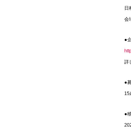
日程
会場
●
htt
詳
●
1
●
2