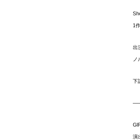
S
1
出
ノ
下
—
GI
演