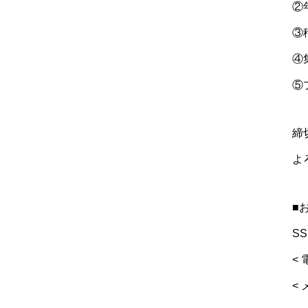
②
③
④
⑤
締
よ
■
S
< 
< 