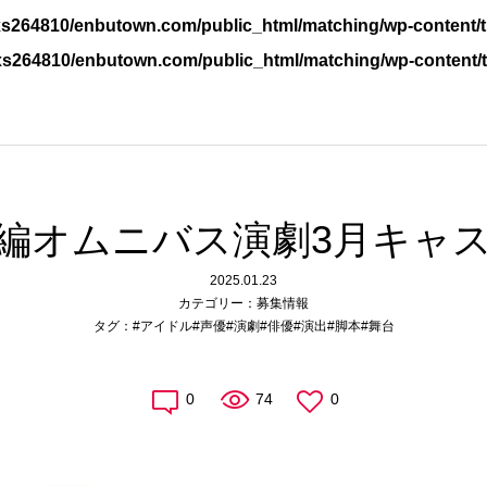
s264810/enbutown.com/public_html/matching/wp-content/t
xs264810/enbutown.com/public_html/matching/wp-content/
編オムニバス演劇3月キャ
2025.01.23
カテゴリー：
募集情報
タグ：
#アイドル
#声優
#演劇
#俳優
#演出
#脚本
#舞台
0
74
0