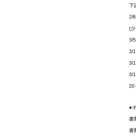
下
2/
(
3/
3/
3/
3/
2
●
書
書