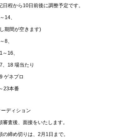
記日程から10日前後に調整予定です。
6～14、
少し期間が空きます)
5～8、
11～16、
17、18 場当たり
19 ゲネプロ
0～23本番
オーディション
類審査後、面接をいたします。
類の締め切りは、2月1日まで。