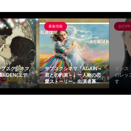
募集情報
自己PR
サブスクシネマ
サブスクシネマ『AGAIN～
ダンス
EDEN(エデ
君との約束～』一人称の恋
のレッ
愛ストーリー。出演者募...
す