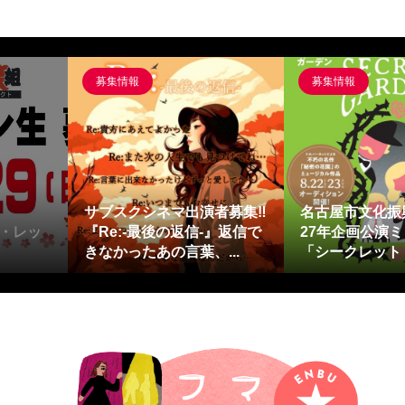
募集情報
募集情報
サブスクシネマ出演者募集‼
名古屋市文化振
・レッ
『Re:-最後の返信-』返信で
27年企画公演
きなかったあの言葉、...
「シークレット・