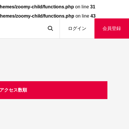
hemes/zoomy-child/functions.php
on line
31
themes/zoomy-child/functions.php
on line
43
ログイン
会員登録
アクセス数順