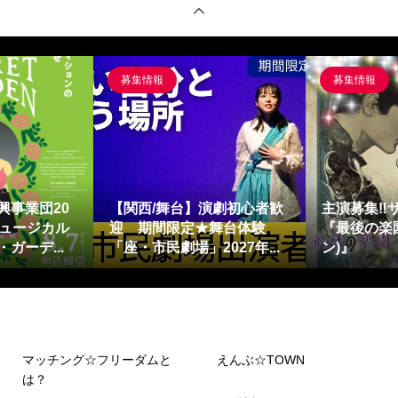
募集情報
募集情報
興事業団20
【関西/舞台】演劇初心者歓
主演募集‼
ミュージカル
迎 期間限定★舞台体験
『最後の楽園
ガーデ...
「座・市民劇場」2027年...
ン)』
マッチング☆フリーダムと
えんぶ☆TOWN
は？