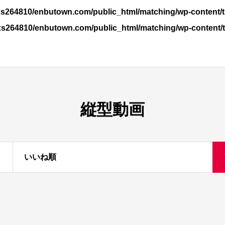
s264810/enbutown.com/public_html/matching/wp-content/t
xs264810/enbutown.com/public_html/matching/wp-content/
縦型動画
いいね順