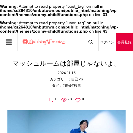
Warning
: Attempt to read property "post_tag" on null in
/home/xs264810/enbutown.com/public_html/matching/wp-
content/themes/zoomy-child/functions.php
on line
31
Warning
: Attempt to read property "user_tag" on null in
/home/xs264810/enbutown.com/public_html/matching/wp-
content/themes/zoomy-child/functions.php
on line
43
ログイン
会員登録

マッシュルームは部屋じゃないよ。
2024.11.15
カテゴリー：
自己PR
タグ：
#俳優
#役者
0
78
0