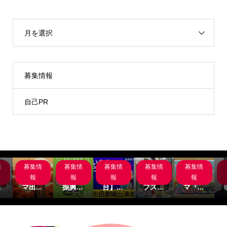
月を選択
募集情報
自己PR
情
募集情
募集情
募集情
募集情
募集情
岸
サブス
名古屋
【関
主演募
サブス
組
クシネ
市文化
西/舞
集‼サ
クシネ
報
報
報
報
報
.
マ出...
振興...
台】...
ブス...
マ『...