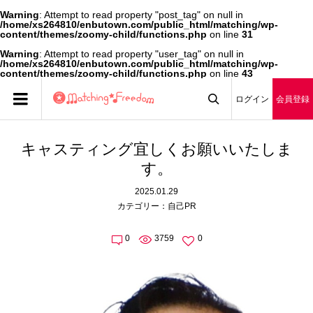
Warning
: Attempt to read property "post_tag" on null in
/home/xs264810/enbutown.com/public_html/matching/wp-
content/themes/zoomy-child/functions.php
on line
31
Warning
: Attempt to read property "user_tag" on null in
/home/xs264810/enbutown.com/public_html/matching/wp-
content/themes/zoomy-child/functions.php
on line
43
ログイン
会員登録

キャスティング宜しくお願いいたしま
す。
2025.01.29
カテゴリー：
自己PR
0
3759
0