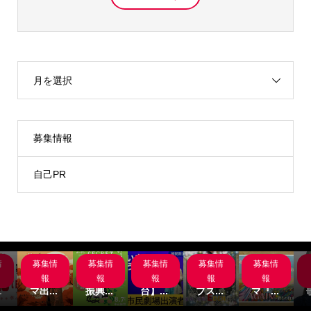
月を選択
募集情報
自己PR
情
募集情
募集情
募集情
募集情
募集情
岸
サブス
名古屋
【関
主演募
サブス
組
クシネ
市文化
西/舞
集‼サ
クシネ
報
報
報
報
報
.
マ出...
振興...
台】...
ブス...
マ『...