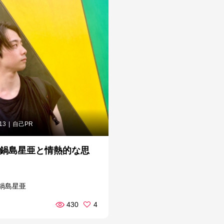
.13
自己PR
-鍋島星亜と情熱的な思
鍋島星亜
430
4