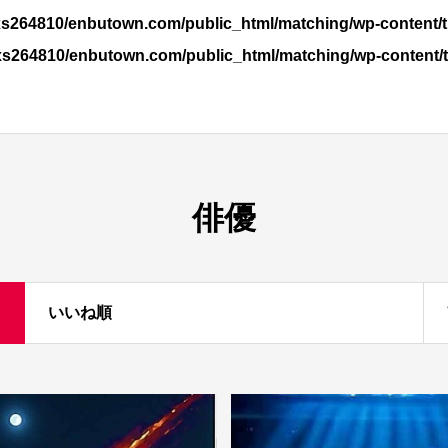
s264810/enbutown.com/public_html/matching/wp-content/t
xs264810/enbutown.com/public_html/matching/wp-content/
俳優
いいね順