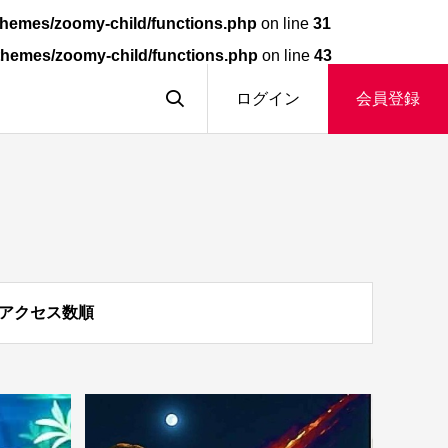
hemes/zoomy-child/functions.php
on line
31
themes/zoomy-child/functions.php
on line
43
ログイン
会員登録
アクセス数順