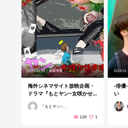
2024.01.19
募集情報
2024.01
海外シネマサイト放映企画・
-俳優
ドラマ『もとヤン~女咲かせ...
い
『もとヤン~女咲かせます~』製作委員会
128
1