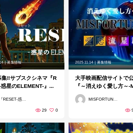
14
募集情報
2025.11.14
募集情報
募集‼サブスクシネマ『R
大手映画配信サイトで公
-惑星のELEMENT-』...
『～消えゆく愛し方～-MIS
『RESET-惑星のELEMENT-』製作委員会
MISFORTUNE～恋愛流星群～
29
0