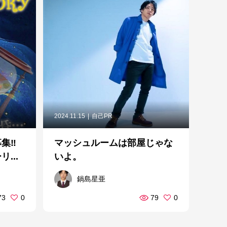
2024.11.15
自己PR
集‼
マッシュルームは部屋じゃな
...
いよ。
鍋島星亜
73
0
79
0