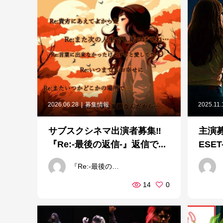
2026.06.28
募集情報
2025.11.
サブスクシネマ出演者募集‼
主演
『Re:-最後の返信-』返信で...
ESET
『Re:-最後の返信-』製作委員会
14
0