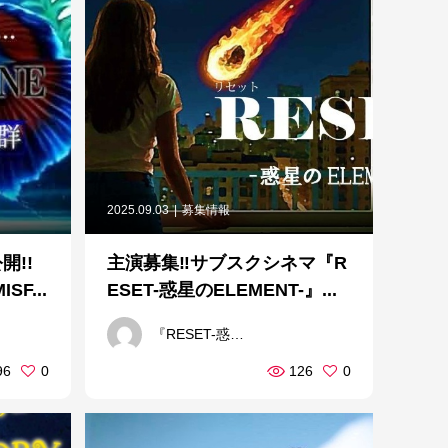
2025.09.03
募集情報
開!!
主演募集‼サブスクシネマ『R
F...
ESET-惑星のELEMENT-』...
『RESET-惑星のELEMENT-』製作委員会
96
0
126
0