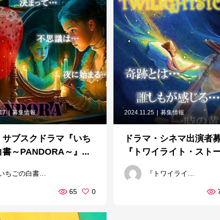
.17
募集情報
2024.11.25
募集情報
・サブスクドラマ『いち
ドラマ・シネマ出演者募
書～PANDORA～』...
『トワイライト・ストーリ
いちごの白書～PANDORA～製作委員会
『トワイライト・ストーリー』
65
0