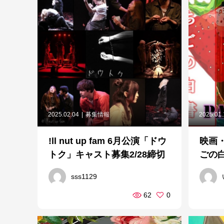
2025.02.04
募集情報
2025.01
!ll nut up fam 6月公演「ドウ
映画
トク」キャスト募集2/28締切
ごの白
sss1129
62
0