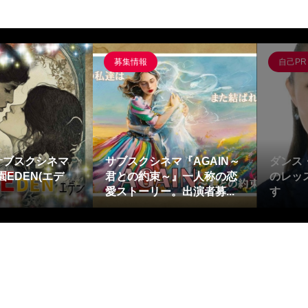
募集情報
自己PR
サブスクシネマ
サブスクシネマ『AGAIN～
ダンス
EDEN(エデ
君との約束～』一人称の恋
のレッ
愛ストーリー。出演者募...
す