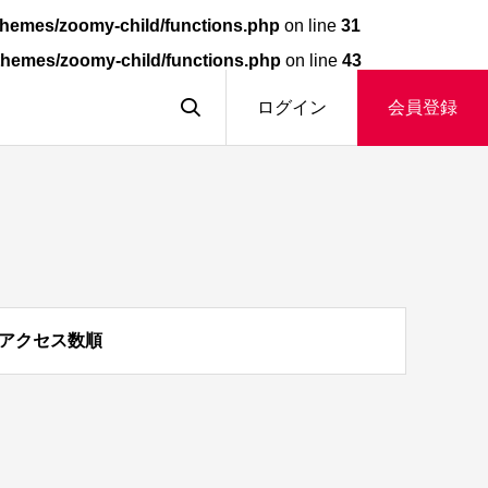
hemes/zoomy-child/functions.php
on line
31
themes/zoomy-child/functions.php
on line
43
ログイン
会員登録
アクセス数順