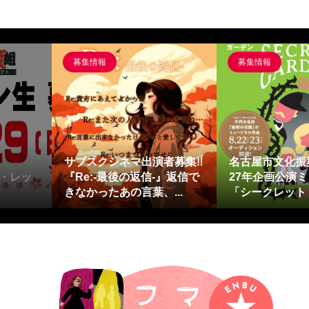
募集情報
募集情報
サブスクシネマ出演者募集‼
名古屋市文化振
・レッ
『Re:-最後の返信-』返信で
27年企画公演
きなかったあの言葉、...
「シークレット・