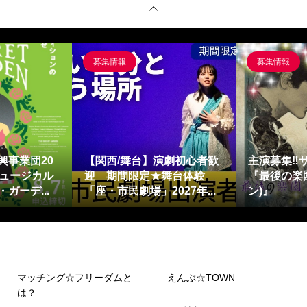
募集情報
募集情報
興事業団20
【関西/舞台】演劇初心者歓
主演募集‼
ミュージカル
迎 期間限定★舞台体験
『最後の楽園
ガーデ...
「座・市民劇場」2027年...
ン)』
マッチング☆フリーダムと
えんぶ☆TOWN
は？