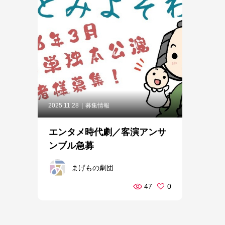
2025.11.28
募集情報
エンタメ時代劇／客演アンサ
ンブル急募
まげもの劇団「あとみよそわか」
47
0