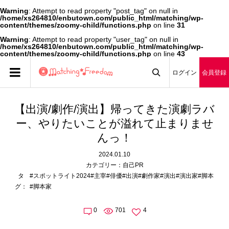
Warning
: Attempt to read property "post_tag" on null in
/home/xs264810/enbutown.com/public_html/matching/wp-
content/themes/zoomy-child/functions.php
on line
31
Warning
: Attempt to read property "user_tag" on null in
/home/xs264810/enbutown.com/public_html/matching/wp-
content/themes/zoomy-child/functions.php
on line
43
ログイン
会員登録

【出演/劇作/演出】帰ってきた演劇ラバ
ー、やりたいことが溢れて止まりませ
んっ！
2024.01.10
カテゴリー：
自己PR
タ
#スポットライト2024
#主宰
#俳優
#出演
#劇作家
#演出
#演出家
#脚本
グ：
#脚本家
0
701
4