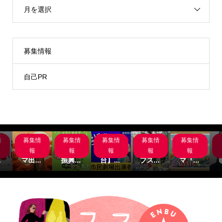
月を選択
募集情報
自己PR
情
募集情
募集情
募集情
募集情
募集情
岸
サブス
名古屋
【関
主演募
サブス
組
クシネ
市文化
西/舞
集‼サ
クシネ
報
報
報
報
報
.
マ出...
振興...
台】...
ブス...
マ『...