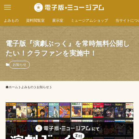
よみもの
資料閲覧室
展示室
ミュージアムショップ
当サイトにつ
電子版『演劇ぶっく』を常時無料公開し
たい！クラファンを実施中！
お知らせ
ホーム
よみもの
お知らせ