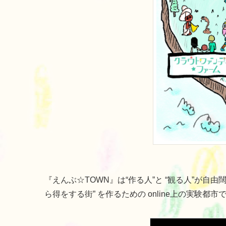
『えんぶ☆TOWN』は“作る人”と “観る人”が
ら得をする街” を作るための online上の実