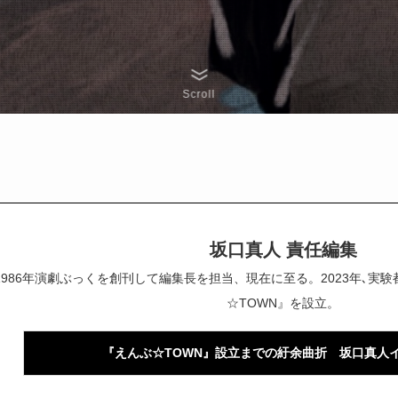
Scroll
坂口真人 責任編集
1986年演劇ぶっくを創刊して編集長を担当、現在に至る。2023年､
☆TOWN』を設立。
『えんぶ☆TOWN』設立までの紆余曲折 坂口真人