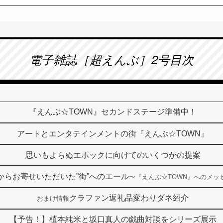
電子雑誌［超えんぶ］2号目次
『えんぶ☆TOWN』セカンドステージ準備中！
アートとエンタテインメントの街『えんぶ☆TOWN』
思いもよらぬエポックに向けてのいくつかの提案
からお寄せいただいた”街”へのエール
〜『えんぶ☆TOWN』へのメッ
クラファン返礼品変わりダネ紹介
おまけ情報
【予告！】植本純米と坂口真人の戯曲対談をシリーズ展示