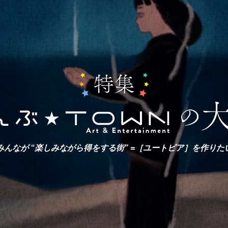
みんなが “楽しみながら得をする街” =［ユートピア］を作りた