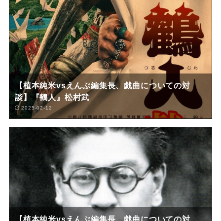
【植本純米vsえんぶ編集長、戯曲についての対
談】『鶴人』松村武
2025-02-12
【植本純米vsえんぶ編集長、戯曲についての対