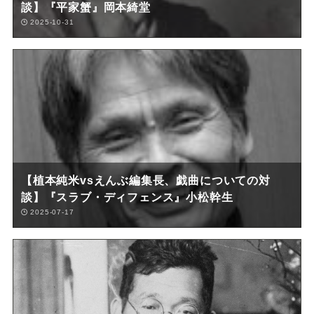
談】『平家蟹』岡本綺堂
2025-10-31
【植本純米vsえんぶ編集長、戯曲についての対
談】『スラブ・ディフェンス』小松幹生
2025-07-17