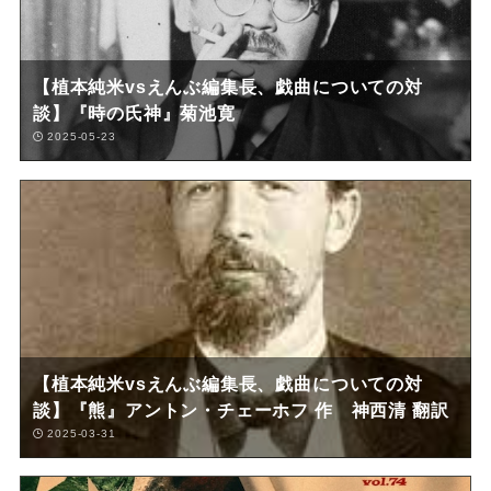
【植本純米vsえんぶ編集長、戯曲についての対
談】『時の氏神』菊池寛
2025-05-23
【植本純米vsえんぶ編集長、戯曲についての対
談】『熊』アントン・チェーホフ 作 神西清 翻訳
2025-03-31