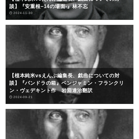
談】『安重根−14の場面-』林不忘
2024-11-30
【植本純米vsえんぶ編集長、戯曲についての対
談】『パンドラの箱』ベンジャミン・フランクリ
ン・ヴェデキント作 岩淵達治翻訳
2024-09-21