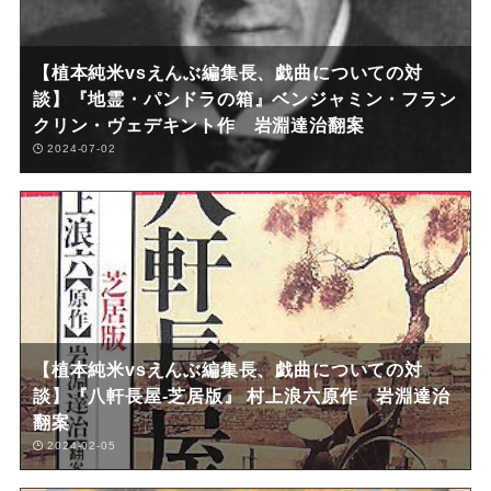
【植本純米vsえんぶ編集長、戯曲についての対
談】『地霊・パンドラの箱』ベンジャミン・フラン
クリン・ヴェデキント作 岩淵達治翻案
2024-07-02
【植本純米vsえんぶ編集長、戯曲についての対
談】『八軒長屋-芝居版』 村上浪六原作 岩淵達治
翻案
2024-02-05