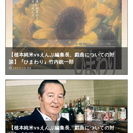
【植本純米vsえんぶ編集長、戯曲についての対
談】『ひまわり』竹内銃一郎
2023-12-08
【植本純米vsえんぶ編集長、戯曲についての対