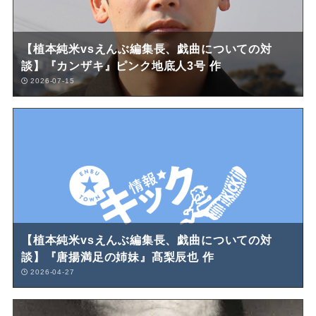
【植本純米vsえんぶ編集長、戯曲についての対
談】『カンザキ』ピンク地底人3号 作
2026-07-15
【植本純米vsえんぶ編集長、戯曲についての対
談】『唐揚満足の姉妹』髙梨辰也 作
2026-04-27