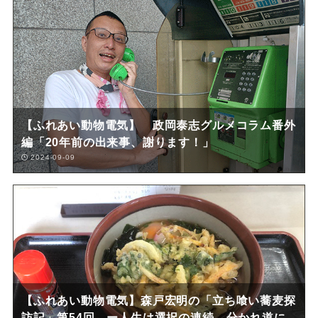
【ふれあい動物電気】 政岡泰志グルメコラム番外
編「20年前の出来事、謝ります！」
2024-09-09
【ふれあい動物電気】森戸宏明の「立ち喰い蕎麦探
訪記」第54回 ー人生は選択の連続、分かれ道に