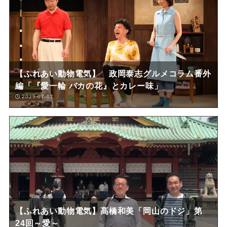
【ふれあい動物電気】 政岡泰志グルメコラム番外
編「『愛一輪 バカの花』とカレー味」
2025-07-02
【ふれあい動物電気】髙橋和美「岡山のドジ」第
24回～愛～