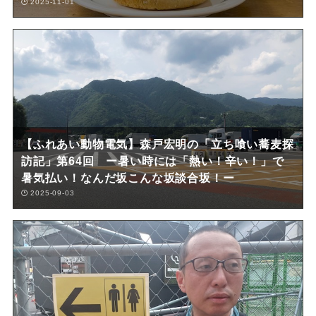
2025-11-01
【ふれあい動物電気】森戸宏明の「立ち喰い蕎麦探
訪記」第64回 ー暑い時には「熱い！辛い！」で
暑気払い！なんだ坂こんな坂談合坂！ー
2025-09-03