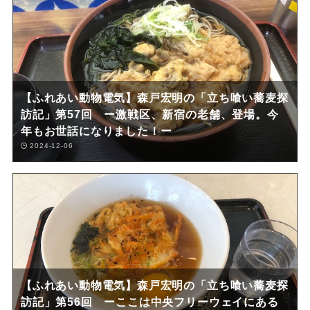
【ふれあい動物電気】森戸宏明の「立ち喰い蕎麦探
訪記」第57回 ー激戦区、新宿の老舗、登場。今
年もお世話になりました！ー
2024-12-06
【ふれあい動物電気】森戸宏明の「立ち喰い蕎麦探
訪記」第56回 ーここは中央フリーウェイにある