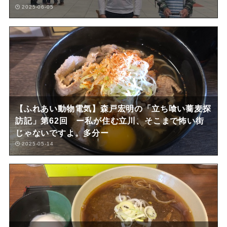
2025-06-05
【ふれあい動物電気】森戸宏明の「立ち喰い蕎麦探
訪記」第62回 ー私が住む立川、そこまで怖い街
じゃないですよ。多分ー
2025-05-14