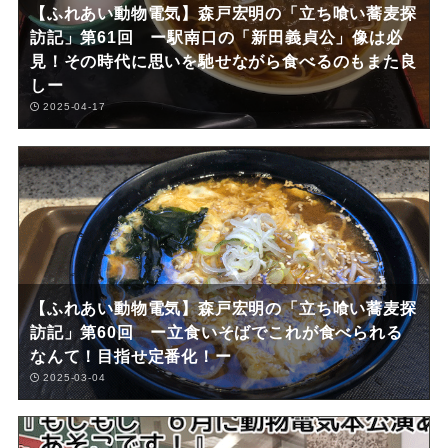
【ふれあい動物電気】森戸宏明の「立ち喰い蕎麦探
訪記」第61回 ー駅南口の「新田義貞公」像は必
見！その時代に思いを馳せながら食べるのもまた良
しー
2025-04-17
【ふれあい動物電気】森戸宏明の「立ち喰い蕎麦探
訪記」第60回 ー立食いそばでこれが食べられる
なんて！目指せ定番化！ー
2025-03-04