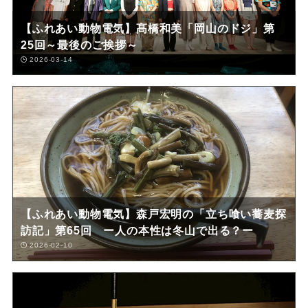
【ふれあい動物電気】髙橋和美「岡山のドジ」第
25回～最後のご挨拶～
2026-03-14
【ふれあい動物電気】森戸宏明の「立ち喰い蕎麦探
訪記」第65回 ー人の本性は冬山で出る？ー
2026-02-10