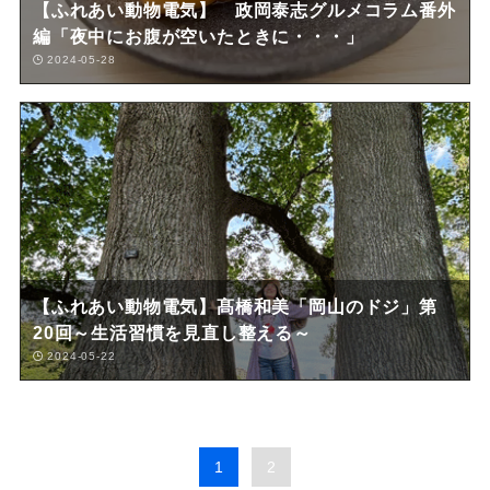
【ふれあい動物電気】 政岡泰志グルメコラム番外
編「夜中にお腹が空いたときに・・・」
2024-05-28
【ふれあい動物電気】髙橋和美「岡山のドジ」第
20回～生活習慣を見直し整える～
2024-05-22
1
2