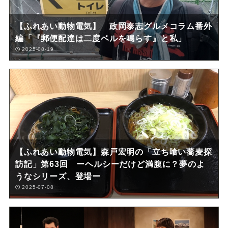
【ふれあい動物電気】 政岡泰志グルメコラム番外
編「『郵便配達は二度ベルを鳴らす』と私」
2025-08-19
【ふれあい動物電気】森戸宏明の「立ち喰い蕎麦探
訪記」第63回 ーヘルシーだけど満腹に？夢のよ
うなシリーズ、登場ー
2025-07-08