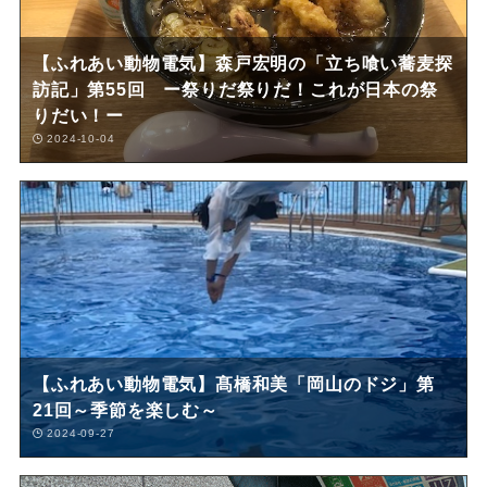
【ふれあい動物電気】森戸宏明の「立ち喰い蕎麦探
訪記」第55回 ー祭りだ祭りだ！これが日本の祭
りだい！ー
2024-10-04
【ふれあい動物電気】髙橋和美「岡山のドジ」第
21回～季節を楽しむ～
2024-09-27