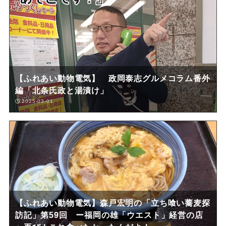
【ふれあい動物電気】 政岡泰志グルメコラム番外
編「北条氏政と湯漬け」
2025-03-01
【ふれあい動物電気】森戸宏明の「立ち喰い蕎麦探
訪記」第59回 ー福岡の雄「ウエスト」経営の店