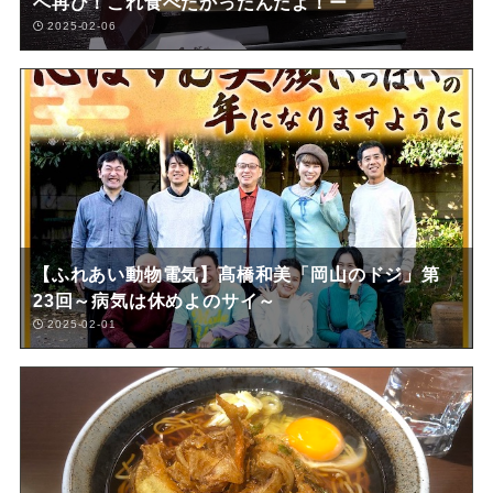
へ再び！これ食べたかったんだよ！ー
2025-02-06
【ふれあい動物電気】髙橋和美「岡山のドジ」第
23回～病気は休めよのサイ～
2025-02-01