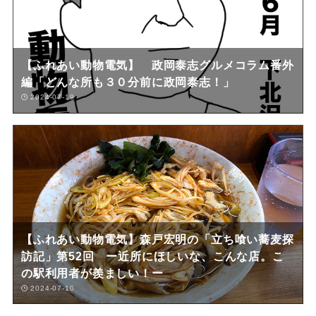
【ふれあい動物電気】 政岡泰志グルメコラム番外
編「どんな所も３０分前に政岡泰志！」
2024-07-19
【ふれあい動物電気】森戸宏明の「立ち喰い蕎麦探
訪記」第52回 ー近所にほしいな、こんな店。こ
の駅利用者が羨ましい！ー
2024-07-10