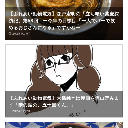
【ふれあい動物電気】森戸宏明の「立ち喰い蕎麦探
訪記」第58回 ー今年の目標は「一人でバーで飲
めるおじさんになる」ですかねー
2025-01-07
【ふれあい動物電気】大橋純七は漫画を沢山読みま
す「隣の席の、五十嵐くん。」
2024-12-23