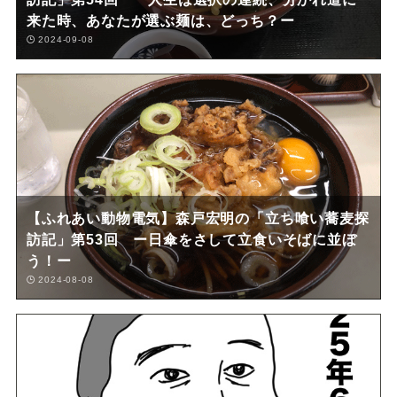
来た時、あなたが選ぶ麺は、どっち？ー
2024-09-08
【ふれあい動物電気】森戸宏明の「立ち喰い蕎麦探
訪記」第53回 ー日傘をさして立食いそばに並ぼ
う！ー
2024-08-08