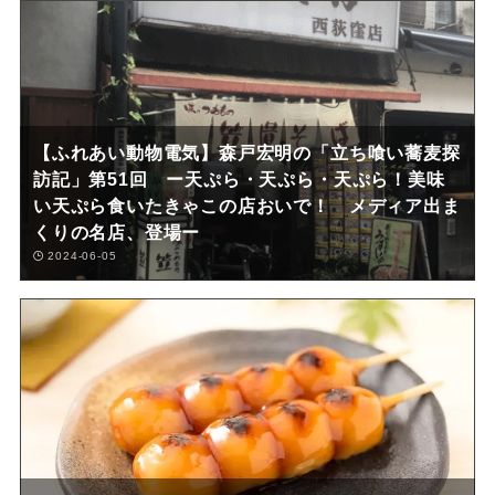
【ふれあい動物電気】森戸宏明の「立ち喰い蕎麦探
訪記」第51回 ー天ぷら・天ぷら・天ぷら！美味
い天ぷら食いたきゃこの店おいで！ メディア出ま
くりの名店、登場ー
2024-06-05