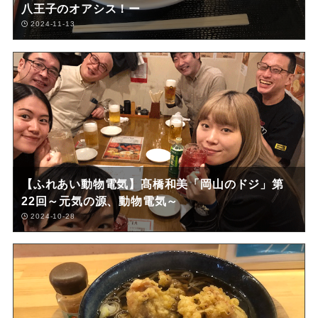
八王子のオアシス！ー
2024-11-13
【ふれあい動物電気】髙橋和美「岡山のドジ」第
22回～元気の源、動物電気～
2024-10-28