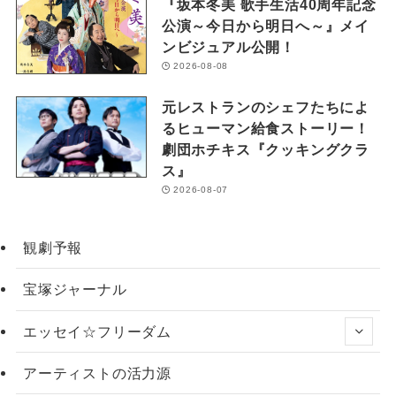
『坂本冬美 歌手生活40周年記念
公演～今日から明日へ～』メイ
ンビジュアル公開！
2026-08-08
元レストランのシェフたちによ
るヒューマン給食ストーリー！
劇団ホチキス『クッキングクラ
ス』
2026-08-07
観劇予報
宝塚ジャーナル
エッセイ☆フリーダム
アーティストの活力源