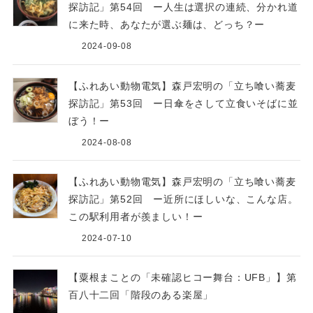
探訪記」第54回 ー人生は選択の連続、分かれ道
に来た時、あなたが選ぶ麺は、どっち？ー
2024-09-08
【ふれあい動物電気】森戸宏明の「立ち喰い蕎麦
探訪記」第53回 ー日傘をさして立食いそばに並
ぼう！ー
2024-08-08
【ふれあい動物電気】森戸宏明の「立ち喰い蕎麦
探訪記」第52回 ー近所にほしいな、こんな店。
この駅利用者が羨ましい！ー
2024-07-10
【粟根まことの「未確認ヒコー舞台：UFB」】第
百八十二回「階段のある楽屋」