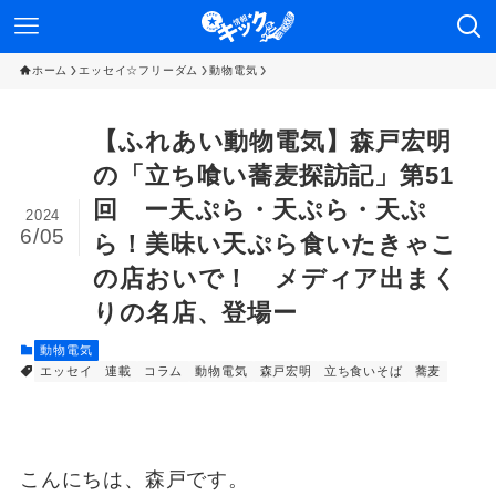
ホーム
エッセイ☆フリーダム
動物電気
【ふれあい動物電気】森戸宏明
の「立ち喰い蕎麦探訪記」第51
回 ー天ぷら・天ぷら・天ぷ
2024
6/05
ら！美味い天ぷら食いたきゃこ
の店おいで！ メディア出まく
りの名店、登場ー
動物電気
エッセイ 連載
コラム
動物電気
森戸宏明
立ち食いそば
蕎麦
こんにちは、森戸です。