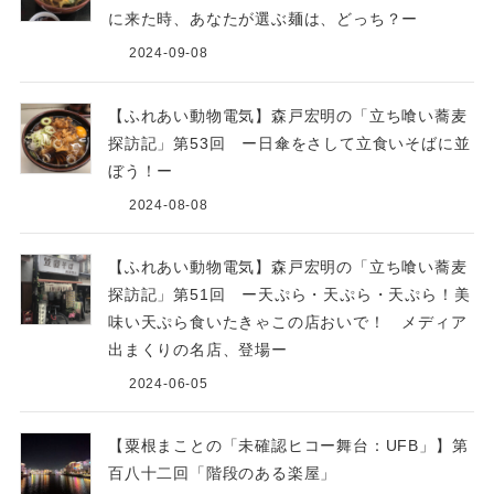
に来た時、あなたが選ぶ麺は、どっち？ー
2024-09-08
【ふれあい動物電気】森戸宏明の「立ち喰い蕎麦
探訪記」第53回 ー日傘をさして立食いそばに並
ぼう！ー
2024-08-08
【ふれあい動物電気】森戸宏明の「立ち喰い蕎麦
探訪記」第51回 ー天ぷら・天ぷら・天ぷら！美
味い天ぷら食いたきゃこの店おいで！ メディア
出まくりの名店、登場ー
2024-06-05
【粟根まことの「未確認ヒコー舞台：UFB」】第
百八十二回「階段のある楽屋」