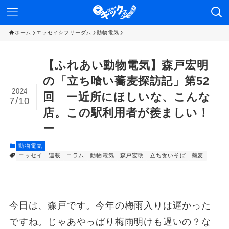
ホーム
エッセイ☆フリーダム
動物電気
【ふれあい動物電気】森戸宏明
の「立ち喰い蕎麦探訪記」第52
2024
回 ー近所にほしいな、こんな
7/10
店。この駅利用者が羨ましい！
ー
動物電気
エッセイ 連載
コラム
動物電気
森戸宏明
立ち食いそば
蕎麦
今日は、森戸です。今年の梅雨入りは遅かった
ですね。じゃあやっぱり梅雨明けも遅いの？な