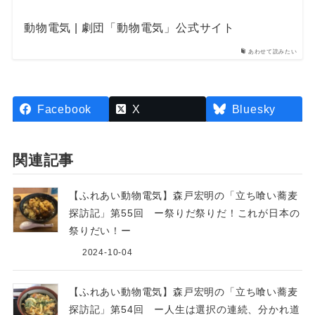
動物電気 | 劇団「動物電気」公式サイト
あわせて読みたい
Facebook
X
Bluesky
関連記事
【ふれあい動物電気】森戸宏明の「立ち喰い蕎麦
探訪記」第55回 ー祭りだ祭りだ！これが日本の
祭りだい！ー
2024-10-04
【ふれあい動物電気】森戸宏明の「立ち喰い蕎麦
探訪記」第54回 ー人生は選択の連続、分かれ道