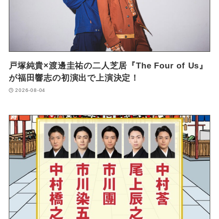
戸塚純貴×渡邊圭祐の二人芝居『The Four of Us』
が福田響志の初演出で上演決定！
2026-08-04