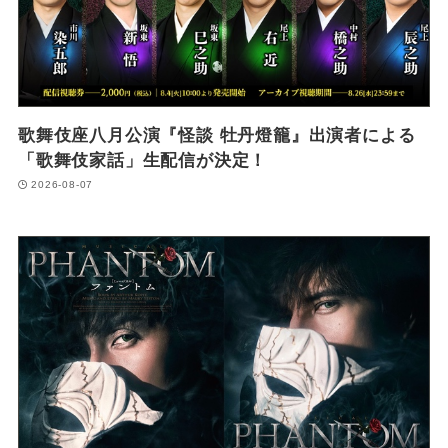
歌舞伎座八月公演『怪談 牡丹燈籠』出演者による
「歌舞伎家話」生配信が決定！
2026-08-07