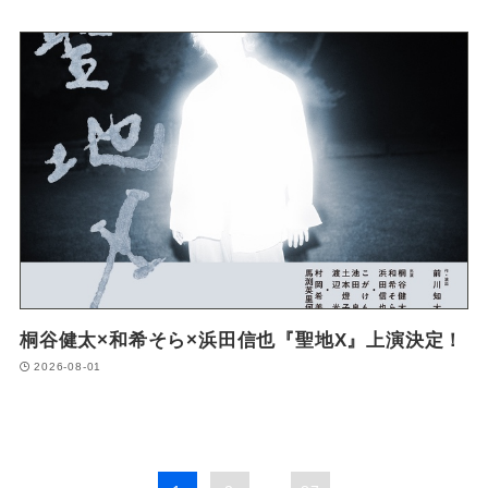
桐谷健太×和希そら×浜田信也『聖地X』上演決定！
2026-08-01