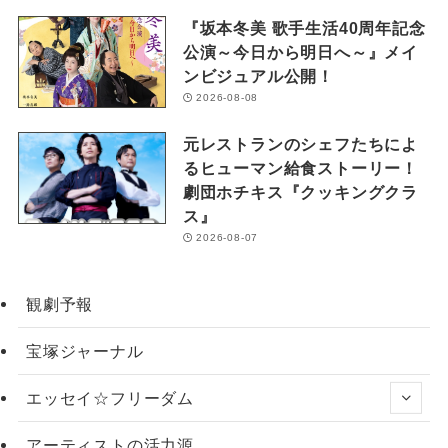
『坂本冬美 歌手生活40周年記念
公演～今日から明日へ～』メイ
ンビジュアル公開！
2026-08-08
元レストランのシェフたちによ
るヒューマン給食ストーリー！
劇団ホチキス『クッキングクラ
ス』
2026-08-07
観劇予報
宝塚ジャーナル
エッセイ☆フリーダム
アーティストの活力源