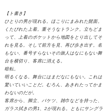
【ト書き】
ひとりの男が現れる。ほこりにまみれた髭面。
くたびれた上着。重そうなトランク。立ちどま
って、上着のポケットから地図をとり出してそ
れを見る。そして前方を見、再び歩き出す。名
もない、番号すらないその旅人はなにもない舞
台を横切り、客席に消える。
暗転。
明るくなる。舞台にはまだなにもない。これは
驚いていいことだ。むろん、あきれたってかま
わないのだが。
客席から、脚立、バケツ、雑巾などを持った、
ガラス拭きの男1、2が現れる。ともにサングラ