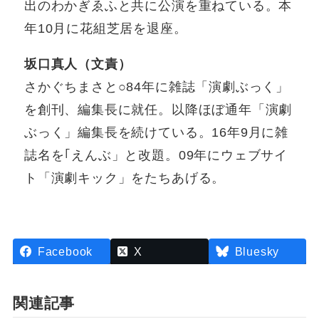
出のわかぎゑふと共に公演を重ねている。本
年10月に花組芝居を退座。
坂口真人（文責）
さかぐちまさと○84年に雑誌「演劇ぶっく」
を創刊、編集長に就任。以降ほぼ通年「演劇
ぶっく」編集長を続けている。16年9月に雑
誌名を｢えんぶ」と改題。09年にウェブサイ
ト「演劇キック」をたちあげる。
Facebook
X
Bluesky
関連記事