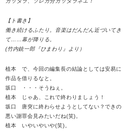
カッタラ、ソレガ分カッタラネエ！
【ト書き】
働き続けるふたり。音楽はだんだん近づいてき
て……幕が降りる。
(竹内銃一郎『ひまわり』より）
植本 で、今回の編集長の結論としては安易に
作品を借りるなと。
坂口 ・・・そうねぇ。
植本 じゃあ、これで終わりましょう！
坂口 唐突に終わらせようとしてない？できの
悪い謝罪会見みたいだね(笑)。
植本 いやいやいや(笑)。