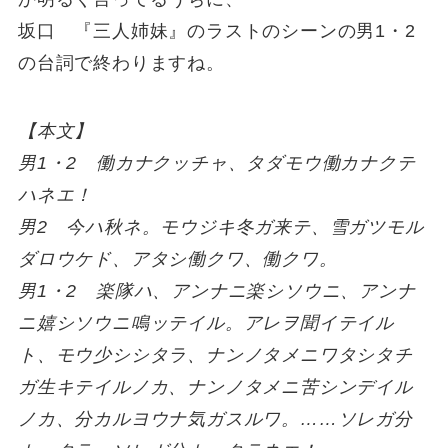
坂口 『三人姉妹』のラストのシーンの男1・2
の台詞で終わりますね。
【本文】
男1・2 働カナクッチャ、タダモウ働カナクテ
ハネエ！
男2 今ハ秋ネ。モウジキ冬ガ来テ、雪ガツモル
ダロウケド、アタシ働クワ、働クワ。
男1・2 楽隊ハ、アンナニ楽シソウニ、アンナ
ニ嬉シソウニ鳴ッテイル。アレヲ聞イテイル
ト、モウ少シシタラ、ナンノタメニワタシタチ
ガ生キテイルノカ、ナンノタメニ苦シンデイル
ノカ、分カルヨウナ気ガスルワ。……ソレガ分