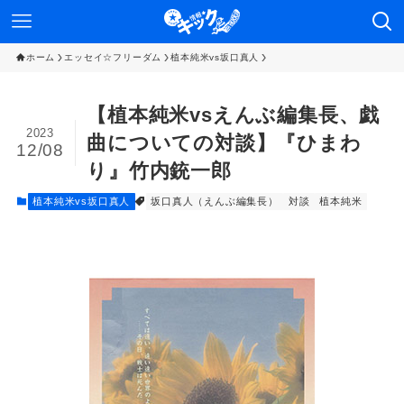
ホーム
エッセイ☆フリーダム
植本純米vs坂口真人
【植本純米vsえんぶ編集長、戯
2023
曲についての対談】『ひまわ
12/08
り』竹内銃一郎
植本純米vs坂口真人
坂口真人（えんぶ編集長）
対談
植本純米