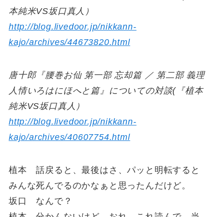
本純米VS坂口真人）
http://blog.livedoor.jp/nikkann-
kajo/archives/44673820.html
唐十郎『腰巻お仙 第一部 忘却篇 ／ 第二部 義理
人情いろはにほへと篇』についての対談(『植本
純米VS坂口真人）
http://blog.livedoor.jp/nikkann-
kajo/archives/40607754.html
植本 話戻ると、最後はさ、パッと明転すると
みんな死んでるのかなぁと思ったんだけど。
坂口 なんで？
植本 分かんないけど。おれ、これ読んで、当