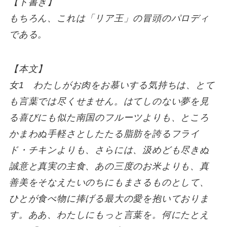
【ト書き】
もちろん、これは「リア王」の冒頭のパロディ
である。
【本文】
女1 わたしがお肉をお慕いする気持ちは、とて
も言葉では尽くせません。はてしのない夢を見
る喜びにも似た南国のフルーツよりも、ところ
かまわぬ手軽さとしたたる脂肪を誇るフライ
ド・チキンよりも、さらには、汲めども尽きぬ
誠意と真実の主食、あの三度のお米よりも、真
善美をそなえたいのちにもまさるものとして、
ひとが食べ物に捧げる最大の愛を抱いておりま
す。ああ、わたしにもっと言葉を。何にたとえ