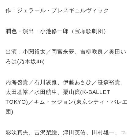
作：ジェラール・プレスギュルヴィック
潤色・演出：小池修一郎（宝塚歌劇団）
出演：小関裕太／岡宮来夢、吉柳咲良／奥田い
ろは(乃木坂46)
内海啓貴／石川凌雅、伊藤あさひ／笹森裕貴、
太田基裕／水田航生、栗山廉(K-BALLET
TOKYO)／キム・セジョン(東京シティ・バレエ
団)
彩吹真央、吉沢梨絵、津田英佑、田村雄一、ユ