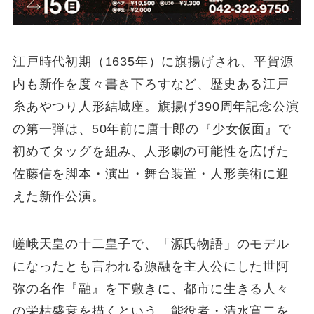
江戸時代初期（1635年）に旗揚げされ、平賀源
内も新作を度々書き下ろすなど、歴史ある江戸
糸あやつり人形結城座。旗揚げ390周年記念公演
の第一弾は、50年前に唐十郎の『少女仮面』で
初めてタッグを組み、人形劇の可能性を広げた
佐藤信を脚本・演出・舞台装置・人形美術に迎
えた新作公演。
嵯峨天皇の十二皇子で、「源氏物語」のモデル
になったとも言われる源融を主人公にした世阿
弥の名作『融』を下敷きに、都市に生きる人々
の栄枯盛衰を描くという。能役者・清水寛二を