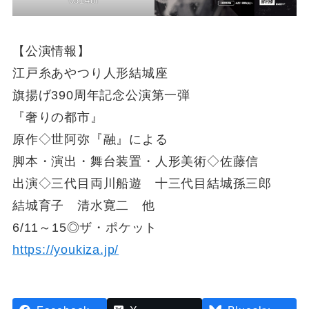
0314ol
【公演情報】
江戸糸あやつり人形結城座
旗揚げ390周年記念公演第一弾
『奢りの都市』
原作◇世阿弥『融』による
脚本・演出・舞台装置・人形美術◇佐藤信
出演◇三代目両川船遊 十三代目結城孫三郎
結城育子 清水寛二 他
6/11～15◎ザ・ポケット
https://youkiza.jp/