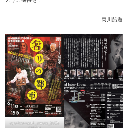
乞うご期待を！
両川船遊
ogorinomachi_omote_2025