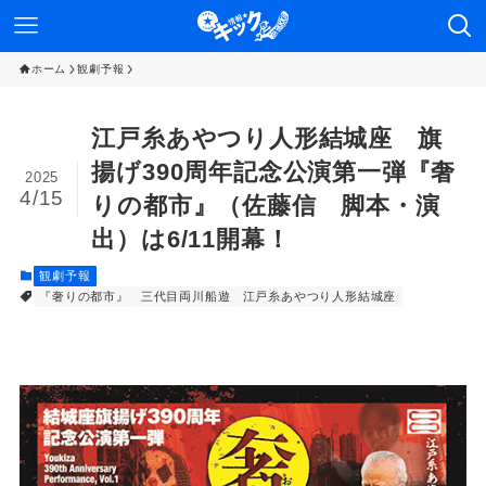
ホーム
観劇予報
江戸糸あやつり人形結城座 旗
揚げ390周年記念公演第一弾『奢
2025
4/15
りの都市』（佐藤信 脚本・演
出）は6/11開幕！
観劇予報
『奢りの都市』
三代目両川船遊
江戸糸あやつり人形結城座