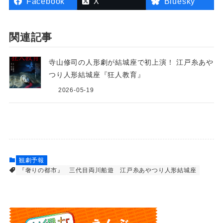
Facebook
X
Bluesky
関連記事
寺山修司の人形劇が結城座で初上演！ 江戸糸あや
つり人形結城座『狂人教育』
2026-05-19
観劇予報
『奢りの都市』
三代目両川船遊
江戸糸あやつり人形結城座