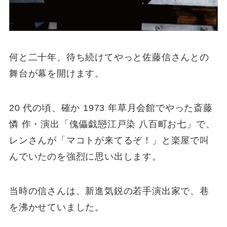
何と二十年、待ち続けてやっと佐藤信さんとの
舞台が幕を開けます。
20 代の頃、確か 1973 年草月会館でやった斎藤
憐 作・演出「傀儡戯戀江戸染 八百町お七」で、
レンさんが「マコトが来てるぞ！」と楽屋で叫
んでいたのを強烈に思い出します。
当時の信さんは、新進気鋭の若手演出家で、巷
を沸かせていました。