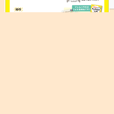
▶
https://enbutown.com/pdf_etc/jamhouse
_ad.pdf