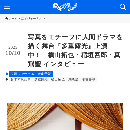
ホーム
宝塚ジャーナル
写真をモチーフに人間ドラマを
描く舞台『多重露光』上演
2023
10/10
中！ 横山拓也・稲垣吾郎・真
飛聖 インタビュー
宝塚ジャーナル
観劇予報
おすすめ記事
多重露光
横山拓也
真飛聖
稲垣吾郎