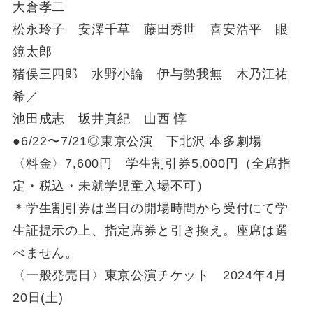
大倉孝二
松永玲子 安澤千草 藤田秀世 喜安浩平 眼
鏡太郎
猪俣三四郎 水野小論 伊与勢我無 木乃江祐
希／
池田成志 坂井真紀 山西 惇
●6/22〜7/21◎東京公演 下北沢 本多劇場
〈料金〉7,600円 学生割引券5,000円（全席指
定・税込・未就学児童入場不可）
＊学生割引券は当日の開場時間から受付にて学
生証提示の上、指定席券と引き換え。座席は選
べません。
〈一般発売日〉東京公演チケット 2024年4月
20日(土)