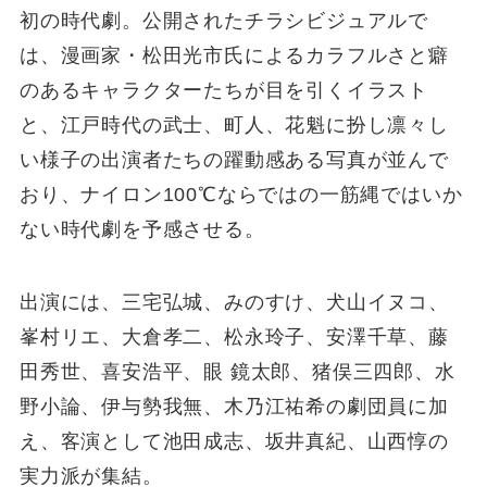
初の時代劇。公開されたチラシビジュアルで
は、漫画家・松田光市氏によるカラフルさと癖
のあるキャラクターたちが目を引くイラスト
と、江戸時代の武士、町人、花魁に扮し凛々し
い様子の出演者たちの躍動感ある写真が並んで
おり、ナイロン100℃ならではの一筋縄ではいか
ない時代劇を予感させる。
出演には、三宅弘城、みのすけ、犬山イヌコ、
峯村リエ、大倉孝二、松永玲子、安澤千草、藤
田秀世、喜安浩平、眼 鏡太郎、猪俣三四郎、水
野小論、伊与勢我無、木乃江祐希の劇団員に加
え、客演として池田成志、坂井真紀、山西惇の
実力派が集結。