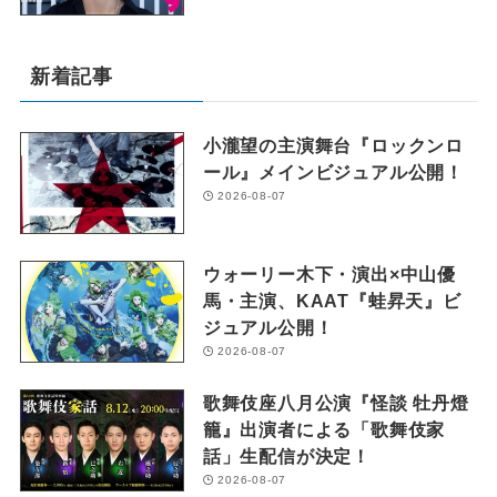
新着記事
小瀧望の主演舞台『ロックンロ
ール』メインビジュアル公開！
2026-08-07
ウォーリー木下・演出×中山優
馬・主演、KAAT『蛙昇天』ビ
ジュアル公開！
2026-08-07
歌舞伎座八月公演『怪談 牡丹燈
籠』出演者による「歌舞伎家
話」生配信が決定！
2026-08-07