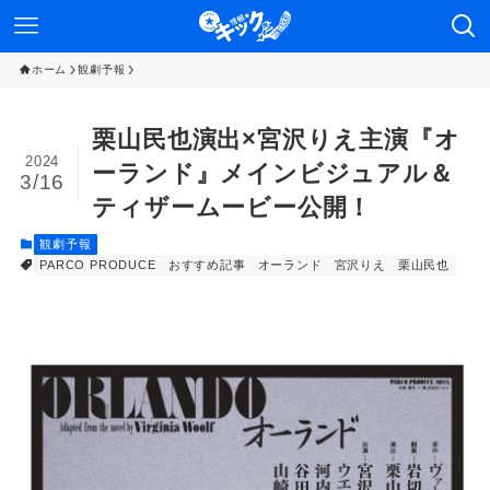
ホーム
観劇予報
栗山民也演出×宮沢りえ主演『オ
2024
ーランド』メインビジュアル＆
3/16
ティザームービー公開！
観劇予報
PARCO PRODUCE
おすすめ記事
オーランド
宮沢りえ
栗山民也