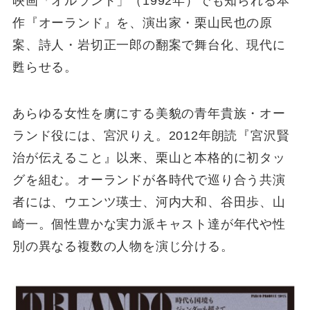
映画「オルランド」（1992年）でも知られる本
作『オーランド』を、演出家・栗山民也の原
案、詩人・岩切正一郎の翻案で舞台化、現代に
甦らせる。
あらゆる女性を虜にする美貌の青年貴族・オー
ランド役には、宮沢りえ。2012年朗読『宮沢賢
治が伝えること』以来、栗山と本格的に初タッ
グを組む。オーランドが各時代で巡り合う共演
者には、ウエンツ瑛士、河内大和、谷田歩、山
崎一。個性豊かな実力派キャスト達が年代や性
別の異なる複数の人物を演じ分ける。