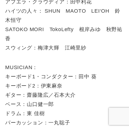
アブエラ・クラウディア：田中利花
ハイツの人々： SHUN MAOTO LEI‘OH 鈴
木恒守
SATOKO MORI TokoLefty 根岸みゆ 秋野祐
香
スウィング：梅津大輝 江崎里紗
MUSICIAN：
キーボード1・コンダクター：田中 葵
キーボード2：伊東麻奈
ギター：齋藤隆広／石本大介
ベース：山口健一郎
ドラム：東 佳樹
パーカッション：一丸聡子