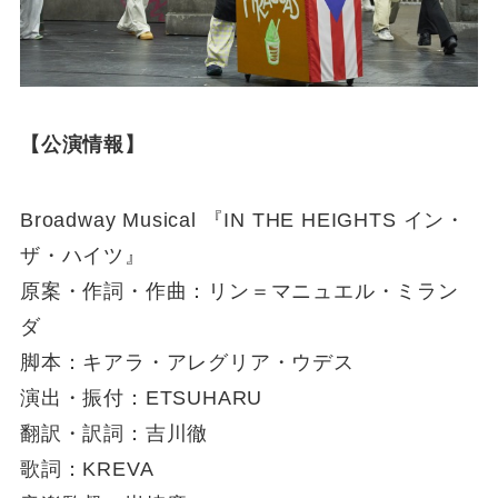
【公演情報】
Broadway Musical 『IN THE HEIGHTS イン・
ザ・ハイツ』
原案・作詞・作曲：リン＝マニュエル・ミラン
ダ
脚本：キアラ・アレグリア・ウデス
演出・振付：ETSUHARU
翻訳・訳詞：吉川徹
歌詞：KREVA