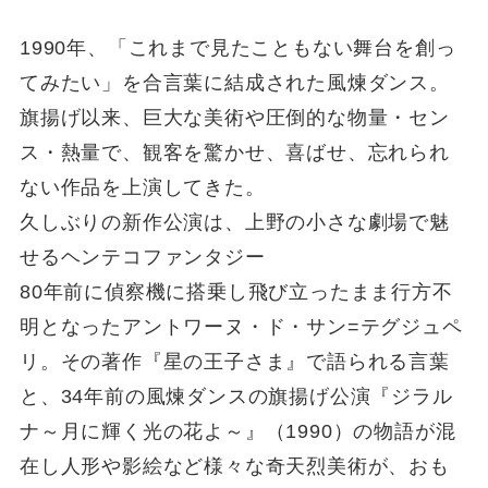
1990年、「これまで見たこともない舞台を創っ
てみたい」を合言葉に結成された風煉ダンス。
旗揚げ以来、巨大な美術や圧倒的な物量・セン
ス・熱量で、観客を驚かせ、喜ばせ、忘れられ
ない作品を上演してきた。
久しぶりの新作公演は、上野の小さな劇場で魅
せるヘンテコファンタジー
80年前に偵察機に搭乗し飛び立ったまま行方不
明となったアントワーヌ・ド・サン=テグジュペ
リ。その著作『星の王子さま』で語られる言葉
と、34年前の風煉ダンスの旗揚げ公演『ジラル
ナ～月に輝く光の花よ～』（1990）の物語が混
在し人形や影絵など様々な奇天烈美術が、おも