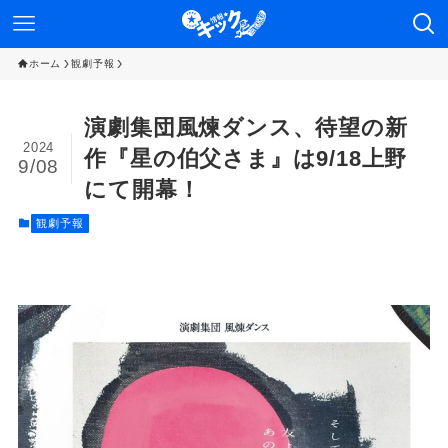
ホーム
観劇予報
演劇集団風煉ダンス、待望の新
2024
作『星の伯父さま』は9/18上野
9/08
にて開幕！
観劇予報