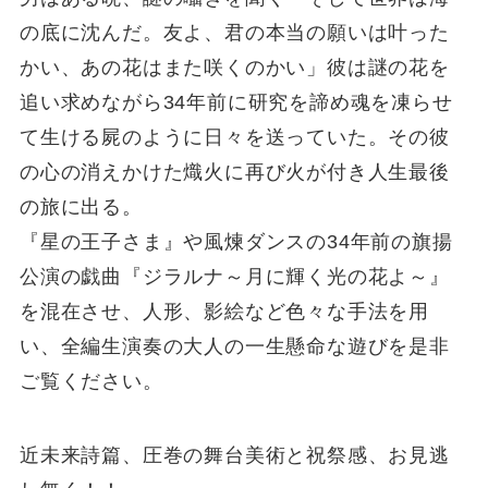
の底に沈んだ。友よ、君の本当の願いは叶った
かい、あの花はまた咲くのかい」彼は謎の花を
追い求めながら34年前に研究を諦め魂を凍らせ
て生ける屍のように日々を送っていた。その彼
の心の消えかけた熾火に再び火が付き人生最後
の旅に出る。
『星の王子さま』や風煉ダンスの34年前の旗揚
公演の戯曲『ジラルナ～月に輝く光の花よ～』
を混在させ、人形、影絵など色々な手法を用
い、全編生演奏の大人の一生懸命な遊びを是非
ご覧ください。
近未来詩篇、圧巻の舞台美術と祝祭感、お見逃