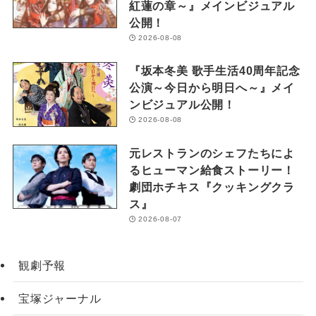
紅蓮の章～』メインビジュアル
公開！
2026-08-08
『坂本冬美 歌手生活40周年記念
公演～今日から明日へ～』メイ
ンビジュアル公開！
2026-08-08
元レストランのシェフたちによ
るヒューマン給食ストーリー！
劇団ホチキス『クッキングクラ
ス』
2026-08-07
観劇予報
宝塚ジャーナル