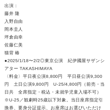
出演：
藤井 隆
入野自由
岡本圭人
坪倉由幸
佐藤仁美
猫背 椿
●2025/1/18〜2/2◎東京公演 紀伊國屋サザンシ
アター TAKASHIMAYA
〈料金〉平日夜公演8,800円 平日昼公演9,300
円 土日公演9,800円 U-25/4,800円（前売・当
日共 全席指定・税込・未就学児童入場不可）
※U-25／観劇時25歳以下対象。当日座席指定引
換券、要身分証提示、お座席はお選びいただけ