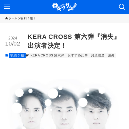
ホーム
観劇予報
KERA CROSS 第六弾『消失』
2024
10/02
出演者決定！
観劇予報
KERA CROSS 第六弾
おすすめ記事
河原雅彦
消失