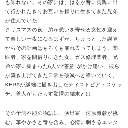
も知れない。その家には、はるか昔に両親に出
て行かれたきりお互いを頼りに生きてきた兄弟
が住んでいた。
クリスマスの夜、弟が想いを寄せる女性を迎え
て楽しい一夜になるはずが、ちょっとした誤算
からその計画はもろくも崩れ去ってしまう。闇
医者、家を間借りにきた女、ガス修理業者、兄
弟の家に集まった6人の“善意”がかけ違い、彼ら
が築き上げてきた日常を破滅へと導いていく。
KERAが繊細に描き出したディストピア・スケッ
チ、善人がもたらす驚愕の結末とは──
その予測不能の物語に、演出家・河原雅彦が挑
む。華やかさと毒を含み、心情に刺さるエンタ