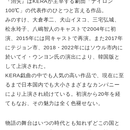
『消失』はKERAが主宰する劇団「ナイロン
100℃」の代表作のひとつと言える作品。
みのすけ、大倉孝二、犬山イヌコ、三宅弘城、
松永玲子、八嶋智人のキャストで2004年に初
演、2015年には同キャストで再演。また2017年
にテジョン市、2018・2022年にはソウル市内に
於いてイ・ウンヨン氏の演出により、韓国版と
して上演された。
KERA戯曲の中でも人気の高い作品で、現在に至
るまで日本国内でも大小さまざまなカンパニー
により上演され続けている。初演から20年を経
てもなお、その魅力は全く色褪せない。
物語の舞台はいつの時代とも知れずどこの国と