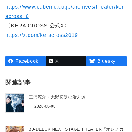
https://www.cubeinc.co.jp/archives/theater/ker
across_6
〈KERA CROSS 公式X〉
https://x.com/keracross2019
Facebook
X
Bluesky
関連記事
三浦涼介・大野拓朗の活力源
2026-08-08
30-DELUX NEXT STAGE THEATER『オレノカ