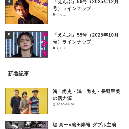
『えんぶ』56号（2025年12月
号）ラインナップ
えんぶ
『えんぶ』55号（2025年10月
号）ラインナップ
えんぶ
新着記事
鴻上尚史・鴻上尚史・長野里美
の活力源
2026-08-06
堤 真一×濵田崇裕 ダブル主演