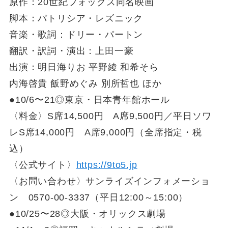
原作：20世紀フォックス同名映画
脚本：パトリシア・レズニック
音楽・歌詞：ドリー・パートン
翻訳・訳詞・演出：上田一豪
出演：明日海りお 平野綾 和希そら
内海啓貴 飯野めぐみ 別所哲也 ほか
●10/6〜21◎東京・日本青年館ホール
〈料金〉S席14,500円 A席9,500円／平日ソワ
レS席14,000円 A席9,000円（全席指定・税
込）
〈公式サイト〉
https://9to5.jp
〈お問い合わせ〉サンライズインフォメーショ
ン 0570-00-3337（平日12:00～15:00）
●10/25〜28◎大阪・オリックス劇場