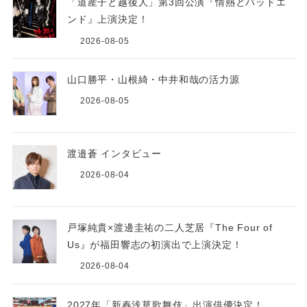
「道産子と越後人」第3回公演『情熱とバッドエ
ンド』上演決定！
2026-08-05
山口勝平・山根綺・中井和哉の活力源
2026-08-05
渡邉蒼 インタビュー
2026-08-04
戸塚純貴×渡邊圭祐の二人芝居『The Four of
Us』が福田響志の初演出で上演決定！
2026-08-04
2027年「新春浅草歌舞伎」出演俳優決定！