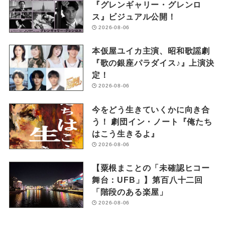
『グレンギャリー・グレンロ
ス』ビジュアル公開！
2026-08-06
本仮屋ユイカ主演、昭和歌謡劇
『歌の銀座パラダイス♪』上演決
定！
2026-08-06
今をどう生きていくかに向き合
う！ 劇団イン・ノート『俺たち
はこう生きるよ』
2026-08-06
【粟根まことの「未確認ヒコー
舞台：UFB」】第百八十二回
「階段のある楽屋」
2026-08-06