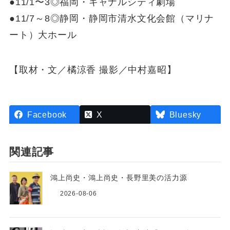
●11/1〜3◎福岡・キャナルシティ劇場
●11/7～8◎静岡・静岡市清水文化会館（マリナ
ート）大ホール
【取材・文／橘涼香 撮影／中村嘉昭】
Facebook
X
Bluesky
関連記事
鴻上尚史・鴻上尚史・長野里美の活力源
2026-08-06