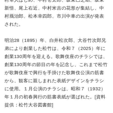
新悟、尾上右近、中村米吉の花形が集結し、中
村鴈治郎、松本幸四郎、市川中車の出演が発表
された。
明治28（1895）年、白井松次郎、大谷竹次郎兄
弟により創業した松竹は、令和７（2025）年に
創業130周年を迎える。歌舞伎座のチラシでは、
創業130周年の節目の年を記念し、これまで松竹
が歌舞伎座で興行を手掛けた歌舞伎公演の筋書
から、観客に親しまれた表紙デザインをチラシ
に使用。１月公演のチラシは、昭和７（1932）
年１月の初春興行の筋書表紙が選ばれた。[資料
提供：松竹大谷図書館]