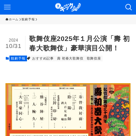
ホーム
観劇予報
歌舞伎座2025年１月公演「壽 初
2024
10/31
春大歌舞伎」豪華演目公開！
観劇予報
おすすめ記事
壽 初春大歌舞伎
歌舞伎座