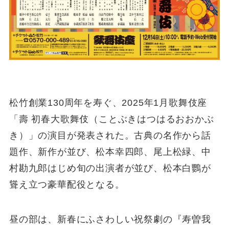
松竹創業130周年を寿ぐ、2025年1月歌舞伎座
「壽 初春大歌舞伎（ことぶきはつはるおおかぶ
き）」の演目が発表された。古典の名作から話
題作、新作が並び、松本幸四郎、尾上松緑、中
村勘九郎はじめ旬の出演者が並び、松本白鸚が
聳え立つ豪華配役となる。
昼の部は、新春にふさわしい祝祭劇の『寿曽我