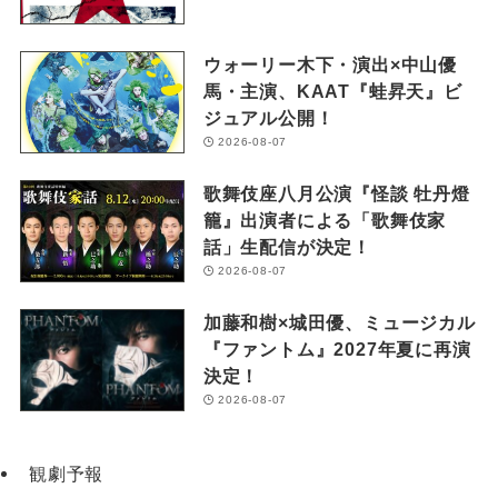
ウォーリー木下・演出×中山優
馬・主演、KAAT『蛙昇天』ビ
ジュアル公開！
2026-08-07
歌舞伎座八月公演『怪談 牡丹燈
籠』出演者による「歌舞伎家
話」生配信が決定！
2026-08-07
加藤和樹×城田優、ミュージカル
『ファントム』2027年夏に再演
決定！
2026-08-07
観劇予報