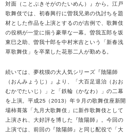
対面（ことぶきそがのたいめん）』から。江戸
歌舞伎では、初春興行に曽我兄弟の仇討ちを題
材とした作品を上演とするのが吉例で、歌舞伎
の役柄が一堂に揃う豪華な一幕。曽我五郎を坂
東巳之助、曽我十郎を中村米吉という「新春浅
草歌舞伎」を卒業した花形二人が勤める。
続いては、夢枕獏の大人気シリーズ『陰陽師
（おんみょうじ）』より、「大百足退治（おお
むかでたいじ）」と「鉄輪（かなわ）」の二幕
を上演。平成25（2013）年９月の歌舞伎座新開
場柿葺落「九月大歌舞伎」に新作歌舞伎として
上演され、大好評を博した『陰陽師』。今回の
上演では、前回の『陰陽師』と同じ配役で「大