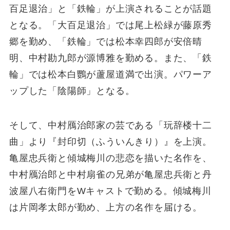
百足退治」と「鉄輪」が上演されることが話題
となる。「大百足退治」では尾上松緑が藤原秀
郷を勤め、「鉄輪」では松本幸四郎が安倍晴
明、中村勘九郎が源博雅を勤める。また、「鉄
輪」では松本白鸚が蘆屋道満で出演。パワーア
ップした「陰陽師」となる。
そして、中村鴈治郎家の芸である「玩辞楼十二
曲」より『封印切（ふういんきり）』を上演。
亀屋忠兵衛と傾城梅川の悲恋を描いた名作を、
中村鴈治郎と中村扇雀の兄弟が亀屋忠兵衛と丹
波屋八右衛門をWキャストで勤める。傾城梅川
は片岡孝太郎が勤め、上方の名作を届ける。