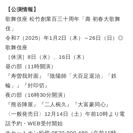
【公演情報】
歌舞伎座 松竹創業百三十周年「壽 初春大歌舞
伎」
令和7（2025）年1月2日（木）～26日（日）◎
歌舞伎座
［休演］8日（水）、16日（木）
昼の部（11時開演）
『寿曽我対面』『陰陽師「大百足退治」「鉄
輪」』『封印切』
夜の部（16時30分開演）
『熊谷陣屋』『二人椀久』『大富豪同心』
〈一般発売日〉12月14日（土）午前10時より電
話予約・WEB受付開始
チケットホン松竹 0570-000-489（午前10時～