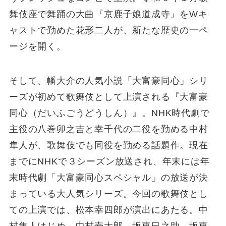
舞伎座で舞踊の大曲『京鹿子娘道成寺』をWキ
ャストで勤めた花形二人が、新たな歴史の一ペ
ージを開く。
そして、幡大介の人気小説「大富豪同心」シリ
ーズが初めて歌舞伎として上演される『大富豪
同心（だいふごうどうしん）』。NHK時代劇で
主役の八巻卯之吉と幸千代の二役を勤める中村
隼人が、歌舞伎でも同役を勤める話題作。現在
までにNHKで３シーズン放送され、年末には年
末時代劇「大富豪同心スペシャル」の放送が決
まっている大人気シリーズ。今回の歌舞伎とし
ての上演では、松本幸四郎が演出にあたる。中
村隼人はじめ、中村壱太郎、坂東巳之助、坂東