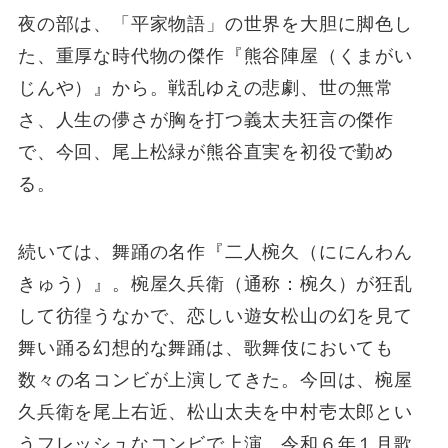
夜の部は、「平家物語」の世界を大胆に脚色し
た、重厚な時代物の傑作『熊谷陣屋（くまがい
じんや）』から。戦乱ゆえの悲劇、世の無常
さ、人生の儚さが胸を打つ義太夫狂言の傑作
で、今回、尾上松緑が熊谷直実を初役で勤め
る。
続いては、舞踊の名作『二人椀久（ににんわん
きゅう）』。椀屋久兵衛（通称：椀久）が狂乱
して彷徨うなかで、恋しい遊女松山の幻を見て
舞い踊る幻想的な舞踊は、歌舞伎においても
数々の名コンビが上演してきた。今回は、椀屋
久兵衛を尾上右近、松山太夫を中村壱太郎とい
うフレッシュなコンビで上演。令和６年１月歌