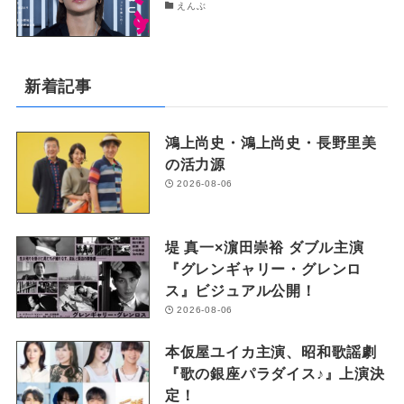
えんぶ
新着記事
鴻上尚史・鴻上尚史・長野里美
の活力源
2026-08-06
堤 真一×濵田崇裕 ダブル主演
『グレンギャリー・グレンロ
ス』ビジュアル公開！
2026-08-06
本仮屋ユイカ主演、昭和歌謡劇
『歌の銀座パラダイス♪』上演決
定！