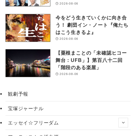
2026-08-06
今をどう生きていくかに向き合
う！ 劇団イン・ノート『俺たち
はこう生きるよ』
2026-08-06
【粟根まことの「未確認ヒコー
舞台：UFB」】第百八十二回
「階段のある楽屋」
2026-08-06
観劇予報
宝塚ジャーナル
エッセイ☆フリーダム