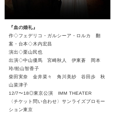
『血の婚礼』
作◇フェデリコ・ガルシーア・ロルカ 翻
案・台本◇木内宏昌
演出◇栗山民也
出演◇中山優馬 宮崎秋人 伊東蒼 岡本
玲/舩山智香子
柴田実奈 金井菜々 角川美紗 谷田歩 秋
山菜津子
12/7〜18◎東京公演 IMM THEATER
〈チケット問い合わせ〉サンライズプロモー
ション東京