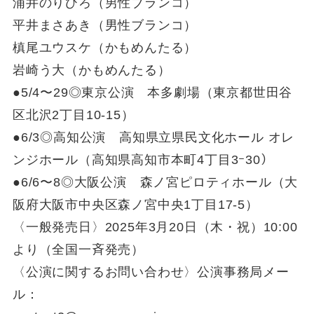
浦井のりひろ（男性ブランコ）
平井まさあき（男性ブランコ）
槙尾ユウスケ（かもめんたる）
岩崎う大（かもめんたる）
●5/4〜29◎東京公演 本多劇場（東京都世田谷
区北沢2丁目10-15）
●6/3◎高知公演 高知県立県民文化ホール オレ
ンジホール（高知県高知市本町4丁目3ｰ30）
●6/6〜8◎大阪公演 森ノ宮ピロティホール（大
阪府大阪市中央区森ノ宮中央1丁目17-5）
〈一般発売日〉2025年3月20日（木・祝）10:00
より（全国一斉発売）
〈公演に関するお問い合わせ〉公演事務局メー
ル：