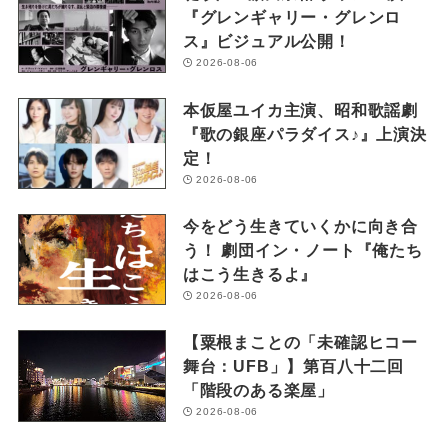
『グレンギャリー・グレンロ
ス』ビジュアル公開！
2026-08-06
本仮屋ユイカ主演、昭和歌謡劇
『歌の銀座パラダイス♪』上演決
定！
2026-08-06
今をどう生きていくかに向き合
う！ 劇団イン・ノート『俺たち
はこう生きるよ』
2026-08-06
【粟根まことの「未確認ヒコー
舞台：UFB」】第百八十二回
「階段のある楽屋」
2026-08-06