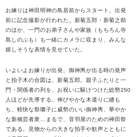
お練りは神田明神の鳥居前からスタート。出発
前に記念撮影が行われた。新菊五郎・新菊之助
のほか、一門のお弟子さんや家族（もちろん寺
島しのぶも）も一緒にカメラに収まり、みんな
嬉しそうな表情を見せていた。
いよいよお練りが出発。御神輿が出る時の発声
と拍子木の合図は、新菊五郎。親子ふたりと一
門・関係者の列を、お祝いに駆けつけた総勢250
人ほどが先導する。伸びやかな木遣りに纏も
ち、軽快な祭囃子に威勢のいい御神輿、華やか
な新橋芸者衆…まるで、音羽屋のための神田祭
である。見物からの大きな拍手や歓声とともに