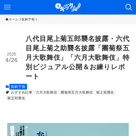
ホーム
観劇予報
八代目尾上菊五郎襲名披露・六代
目尾上菊之助襲名披露「團菊祭五
2025
月大歌舞伎」「六月大歌舞伎」特
4/26
別ビジュアル公開＆お練りレポ
ート
観劇予報
おすすめ記事
六月大歌舞伎
團菊祭五月大歌舞伎
菊之助襲名
菊五郎襲名