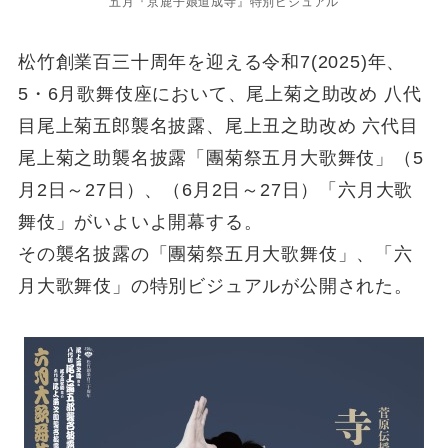
五月『京鹿子娘道成寺』特別ビジュアル
松竹創業百三十周年を迎える令和7(2025)年、
5・6月歌舞伎座において、尾上菊之助改め 八代
目尾上菊五郎襲名披露、尾上丑之助改め 六代目
尾上菊之助襲名披露「團菊祭五月大歌舞伎」（5
月2日～27日）、（6月2日～27日）「六月大歌
舞伎」がいよいよ開幕する。
その襲名披露の「團菊祭五月大歌舞伎」、「六
月大歌舞伎」の特別ビジュアルが公開された。