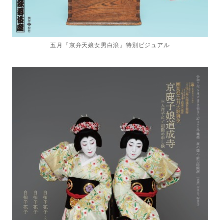
五月『京弁天娘女男白浪』特別ビジュアル