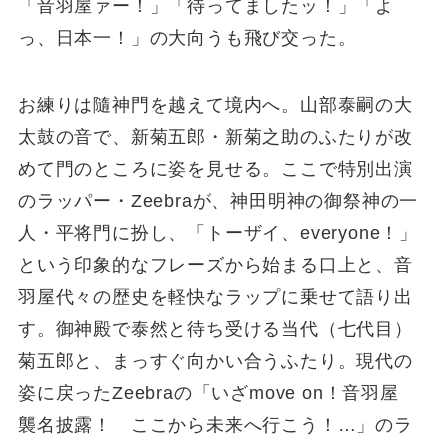
「音羽屋ァー！」「待ってましたッ！」「よ
っ、日本一！」の大向うも飛び交った。
お練りは隨神門を越えて境内へ。山部泰嗣の大
太鼓の音で、新菊五郎・新菊之助のふたりが改
めて門のところに姿を見せる。ここで特別出演
のラッパー・Zeebraが、神田明神の御祭神の一
人・平将門に扮し、「トーザイ、everyone！」
という印象的なフレーズから始まる口上と、音
羽屋代々の歴史を軽快なラップに乗せて語り出
す。御神殿で泰然と待ち受ける当代（七代目）
菊五郎と、まっすぐ向かい合うふたり。現代の
姿に戻ったZeebraの「いざmove on！音羽屋
襲名披露！ ここから未来へ行こう！…」のラ