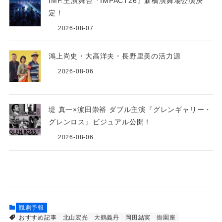
IMP.主演舞台『IMPACT26』新橋演舞場公演決
定！
2026-08-07
鴻上尚史・大高洋夫・長野里美の活力源
2026-08-06
堤 真一×濵田崇裕 ダブル主演『グレンギャリー・
グレンロス』ビジュアル公開！
2026-08-06
観劇予報
おすすめ記事
北山宏光
大鶴義丹
岡田結実
御園座