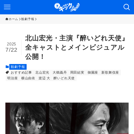
ホーム
観劇予報
北山宏光・主演『醉いどれ天使』
2025
全キャストとメインビジュアル
7/22
公開！
観劇予報
おすすめ記事
北山宏光
大鶴義丹
岡田結実
御園座
新歌舞伎座
明治座
横山由依
渡辺 大
醉いどれ天使