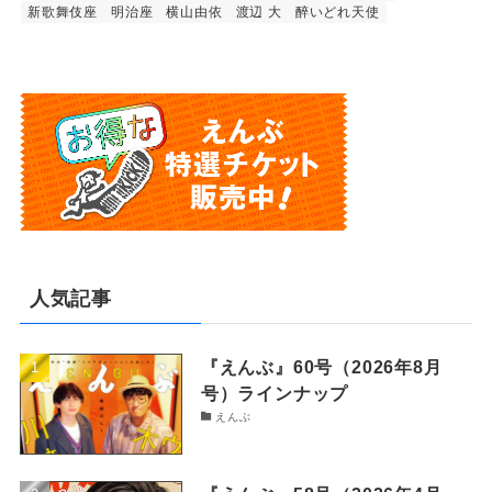
新歌舞伎座
明治座
横山由依
渡辺 大
醉いどれ天使
人気記事
『えんぶ』60号（2026年8月
号）ラインナップ
えんぶ