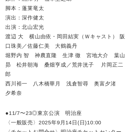
脚本：蓬莱竜太
演出：深作健太
出演：北山宏光
渡辺 大 横山由依・岡田結実（Ｗキャスト） 阪
口珠美／佐藤仁美 大鶴義丹
堀野内 智 神農直隆 生津 徹 宮地大介 葉山
昴 松井朝海 桑畑亨成／荒井洸子 片岡正二
郎
西川裕一 八木橋華月 浅倉智尋 奥富夕渚
夕希奈
●11/7〜23◎東京公演 明治座
〈一般販売〉2025年9月14日(日)10:00