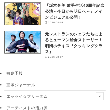
『坂本冬美 歌手生活40周年記念
公演～今日から明日へ～』メイ
ンビジュアル公開！
2026-08-08
元レストランのシェフたちによ
るヒューマン給食ストーリー！
劇団ホチキス『クッキングクラ
ス』
2026-08-07
観劇予報
宝塚ジャーナル
エッセイ☆フリーダム
アーティストの活力源