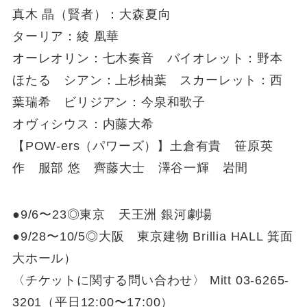
真木 晶（賢者）：大森夏向
ターリア：綾 凰華
オーレオリン：七木奏音 バイオレット：野本
ほたる シアン：上杉柚葉 スカーレット：西
葉瑞希 ビリジアン：今泉和歌子
オヴィシウス：内藤大希
【POW-ers（パワーズ）】土倉有貴 笹原英
作 服部 悠 齊藤大士 澤谷一輝 岩間
●9/6〜23◎東京 天王洲 銀河劇場
●9/28〜10/5◎大阪 東京建物 Brillia HALL 箕面
大ホール）
〈チケットに関する問い合わせ〉 Mitt 03-6265-
3201（平日12:00〜17:00）