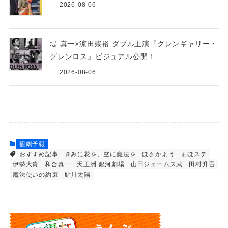
2026-08-06
堤 真一×濵田崇裕 ダブル主演『グレンギャリー・
グレンロス』ビジュアル公開！
2026-08-06
観劇予報
おすすめ記事
きみに花を、空に魔法を
ほさかよう
まほステ
伊勢大貴
和合真一
天王洲 銀河劇場
山田ジェームス武
田村升吾
魔法使いの約束
鮎川太陽