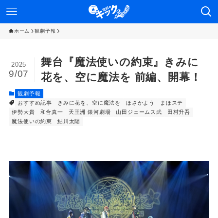
ホーム
観劇予報
舞台『魔法使いの約束』きみに
2025
9/07
花を、空に魔法を 前編、開幕！
観劇予報
おすすめ記事
きみに花を、空に魔法を
ほさかよう
まほステ
伊勢大貴
和合真一
天王洲 銀河劇場
山田ジェームス武
田村升吾
魔法使いの約束
鮎川太陽