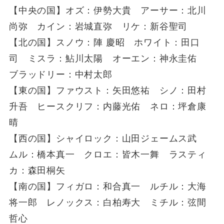
【中央の国】オズ：伊勢大貴 アーサー：北川
尚弥 カイン：岩城直弥 リケ：新谷聖司
【北の国】スノウ：陣 慶昭 ホワイト：田口
司 ミスラ：鮎川太陽 オーエン：神永圭佑
ブラッドリー：中村太郎
【東の国】ファウスト：矢田悠祐 シノ：田村
升吾 ヒースクリフ：内藤光佑 ネロ：坪倉康
晴
【西の国】シャイロック：山田ジェームス武
ムル：橋本真一 クロエ：皆木一舞 ラスティ
カ：森田桐矢
【南の国】フィガロ：和合真一 ルチル：大海
将一郎 レノックス：白柏寿大 ミチル：弦間
哲心