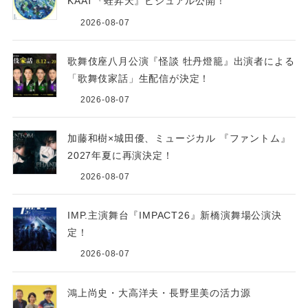
KAAT『蛙昇天』ビジュアル公開！
2026-08-07
歌舞伎座八月公演『怪談 牡丹燈籠』出演者による
「歌舞伎家話」生配信が決定！
2026-08-07
加藤和樹×城田優、ミュージカル 『ファントム』
2027年夏に再演決定！
2026-08-07
IMP.主演舞台『IMPACT26』新橋演舞場公演決
定！
2026-08-07
鴻上尚史・大高洋夫・長野里美の活力源