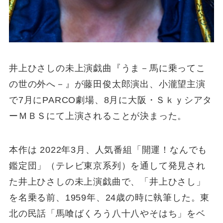
井上ひさしの未上演戯曲『うま－馬に乗ってこ
の世の外へ－』が藤田俊太郎演出、小瀧望主演
で7月にPARCO劇場、8月に大阪・Ｓｋｙシアタ
ーＭＢＳにて上演されることが決まった。
本作は 2022年3月、人気番組「開運！なんでも
鑑定団」（テレビ東京系列）を通して発見され
た井上ひさしの未上演戯曲で、「井上ひさし」
を名乗る前、1959年、24歳の時に執筆した。東
北の民話「馬喰ばくろう八十八やそはち」をベ