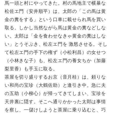
馬一頭と村にやってきた。村の馬地主で横暴な
松佐エ門（安井順平）は、太郎の「この馬は黄
金の糞をする」という口車に載せられ馬を買い
取る。しかし当然ながら馬は黄金の糞などしな
い。太郎は「金を食わせなきゃ黄金の糞はしな
い」とうそぶき、松左エ門を 激怒させる。そし
て松左エ門の手下の権ず（小松利昌）の女せつ
（小林きな子）も、松左エ門の養女ちか（加藤
梨里香）も手玉に取る。
茶屋を切り盛りするお京（音月桂）は、頼りな
い和尚の宝珍（大鶴佐助）と逢引き中。急に夫
の五助（小柳心）が帰ってきてしまい、宝珍を
天井裏に隠す。そこへ通りかかった太郎は事情
を察し、一儲けしようと茶屋に乗り込むと、巧