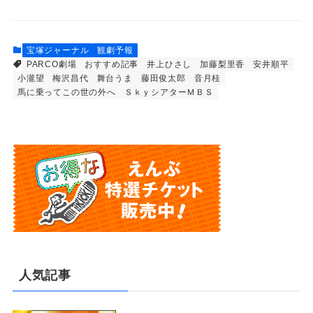
宝塚ジャーナル
観劇予報
PARCO劇場
おすすめ記事
井上ひさし
加藤梨里香
安井順平
小瀧望
梅沢昌代
舞台うま
藤田俊太郎
音月桂
馬に乗ってこの世の外へ
ＳｋｙシアターＭＢＳ
人気記事