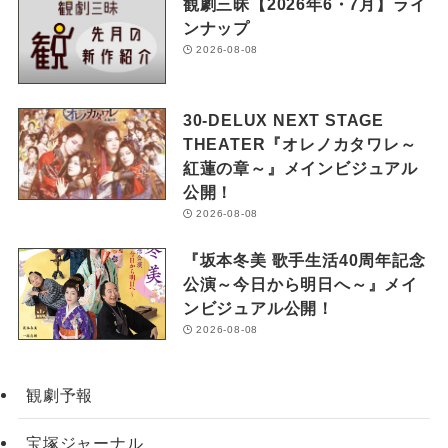
観劇三昧【2026年6・7月】ライ
ンナップ
2026-08-08
30-DELUX NEXT STAGE
THEATER『オレノカタワレ～
紅蓮の章～』メインビジュアル
公開！
2026-08-08
『坂本冬美 歌手生活40周年記念
公演～今日から明日へ～』メイ
ンビジュアル公開！
2026-08-08
観劇予報
宝塚ジャーナル