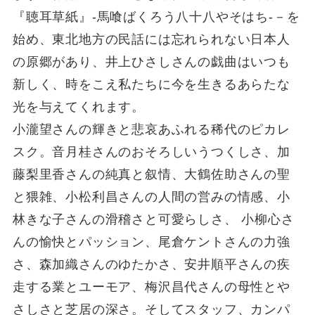
『聴耳草紙』-馬喰ばくろう八十八やそはち-－を
始め、東北地方の民話には忘れられない日本人
の原郷があり、井上ひさしさんの戯曲はいつも
新しく、時をこえ私たちに今を生きるあらたな
光を与えてくれます。
小瀧望さんの輝きと悲哀あふれる稀代のピカレ
スク。音月桂さんのおそろしいうつくしさ、加
藤梨里香さんの純真と叙情、大鶴佐助さんの聖
と猥雑、小松利昌さんの人間の営みの情感、小
林きな子さんの滑稽さと可愛らしさ、 小柳心さ
んの愉快とパッション、尾倉ケントさんの力強
さ、森加織さんのゆたかさ、安井順平さんの疾
走する業とユーモア、梅沢昌代さんの母性とや
さしさと芝居の深さ。そしてスタッフ、カンパ