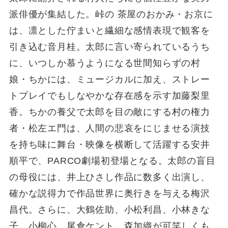
派俳優が集結した。峠の 茶屋のおかみ・お京に
は、凛とした佇まいと繊細な感情表現で観客を
引き込む音月桂。太郎に言い寄られているうち
に、いつしか慕うようになる世間知らずの村
娘・ちかには、ミュージカルに加え、ストレー
トプレイでもしなやかな存在感を示す加藤梨里
香。ちかの養父で太郎を目の敵にする村の権力
者・松左エ門は、人間の悲哀をにじませる演技
を持ち味に舞台・映像を横断して活躍する安井
順平で、PARCO劇場初登場となる。太郎の盲目
の母役には、井上ひさし作品に数多く出演し、
確かな説得力で作品世界に奥行きを与える梅沢
昌代。さらに、大鶴佐助、小松利昌、小林きな
子、小柳心、尾倉ケント、森加織が可笑しくも