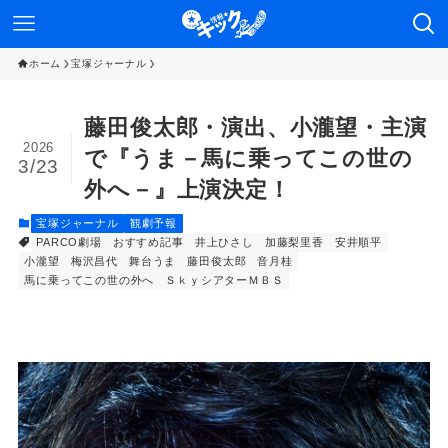
ホーム
宝塚ジャーナル
藤田俊太郎・演出、小瀧望・主演
2026
で『うま－馬に乗ってこの世の
3/23
外へ－』上演決定！
宝塚ジャーナル
観劇予報
PARCO劇場
おすすめ記事
井上ひさし
加藤梨里香
安井順平
小瀧望
梅沢昌代
舞台うま
藤田俊太郎
音月桂
馬に乗ってこの世の外へ
ＳｋｙシアターＭＢＳ