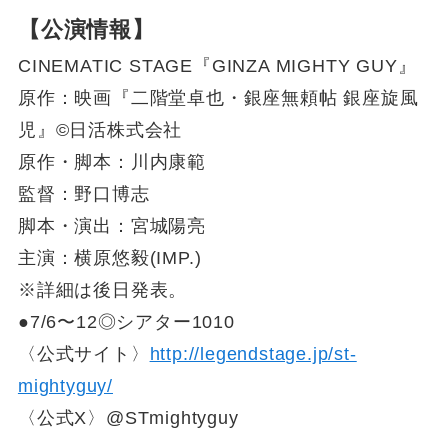
【公演情報】
CINEMATIC STAGE『GINZA MIGHTY GUY』
原作：映画『二階堂卓也・銀座無頼帖 銀座旋風
児』©日活株式会社
原作・脚本：川内康範
監督：野口博志
脚本・演出：宮城陽亮
主演：横原悠毅(IMP.)
※詳細は後日発表。
●7/6〜12◎シアター1010
〈公式サイト〉
http://legendstage.jp/st-
mightyguy/
〈公式X〉@STmightyguy