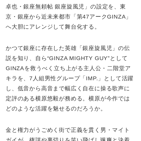
卓也・銀座無頼帖 銀座旋風児」の設定を、東
京・銀座から近未来都市「第47アークGINZA」
へ大胆にアレンジして舞台化する。
かつて銀座に存在した英雄「銀座旋風児」の伝
説を知り、自ら“GINZA MIGHTY GUY”として
GINZAを救うべく立ち上がる主人公・二階堂ア
キラを、7人組男性グループ「IMP.」として活躍
し、低音から高音まで幅広く自在に操る歌声に
定評のある横原悠毅が務める。横原が今作では
どのような活躍を魅せるのだろうか。
金と権力がうごめく街で正義を貫く男・マイト
ガイが、権謀や裏切りを笑い飛ばし颯爽と決着