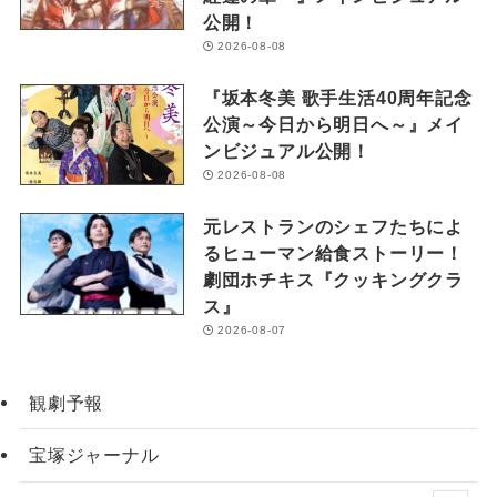
公開！
2026-08-08
『坂本冬美 歌手生活40周年記念
公演～今日から明日へ～』メイ
ンビジュアル公開！
2026-08-08
元レストランのシェフたちによ
るヒューマン給食ストーリー！
劇団ホチキス『クッキングクラ
ス』
2026-08-07
観劇予報
宝塚ジャーナル