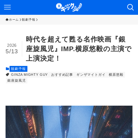
ホーム
観劇予報
時代を超えて甦る名作映画『銀
2026
座旋風児』IMP.横原悠毅の主演で
5/13
上演決定！
観劇予報
GINZA MIGHTY GUY
おすすめ記事
ギンザマイトガイ
横原悠毅
銀座旋風児