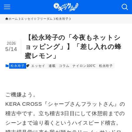
ホーム
エッセイ☆フリーダム
松永玲子
【松永玲子の「今夜もネットシ
2026
ョッピング」】「差し入れの蜂
5/14
蜜レモン」
松永玲子
エッセイ 連載
コラム
ナイロン100℃
松永玲子
ご機嫌よう。
KERA CROSS『シャープさんフラットさん』の
稽古中です。立ち稽古3日目にして休憩前までの
シーンまで辿り着くというハイスピード稽古。