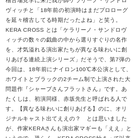
稽古場見学に来た我が師ケラリーノ・サンドロ
ヴィッチと「18年前の初演時はまだプロローグ
を延々稽古してる時期だったよね」と笑う。
KERA CROSS とは「ケラリーノ・サンドロヴ
ィッチの数々の戯曲の中から選りすぐりの名作
を、才気溢れる演出家たちが異なる味わいに創
りあげる連続上演シリーズ」だそうで、第7弾の
今回は、18年前にナイロン100℃本公演として、
ホワイトとブラックの2チーム制で上演された大
問題作『シャープさんフラットさん』です。あ
たくしは、初演同様、赤坂先生と呼ばれる人で
す。【異なる味わいに創りあげる】のに、オリ
ジナルキャスト出てええの？ とは思いました
が、作家KERAさんも演出家マギーも「ええ」と