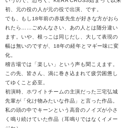
いうので、恐らく、KERA CROSS始まって以来
初、元の役の人が元の役で出演、です。
でも、もし18年前の赤坂先生が好きな方がおら
れたら……ごめんなさい、あの人とは随分違い
ます。いや、根っこは同じだし、大して表現の
幅は無いのですが、18年の経年とマギー味に変
化。
稽古場では「楽しい」という声も聞こえます。
この先、皆さん、渦に巻き込まれて疲労困憊し
てゆくこと必至。
初演時、ホワイトチームの主演だった三宅弘城
先輩が「化け物みたいな作品」と言った作品。
私の頭の中でキーンという高音のノイズが小さ
く鳴り続けていた作品（耳鳴りではなくイメー