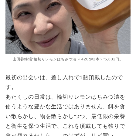
山田養蜂場“輪切りレモンはちみつ漬 ＜420g×2本＞”5,832円。
最初の出会いは、差し入れで1瓶頂戴したので
す。
あたくしの日常は、輪切りレモンはちみつ漬を
使うような豊かな生活ではありません、餌を食
い散らかし、物を散らかしつつ、最低限の栄養
と衛生を保つ生活で、これを頂戴しても独りで
食べ切れるかしら……のはずが、リピ買い。