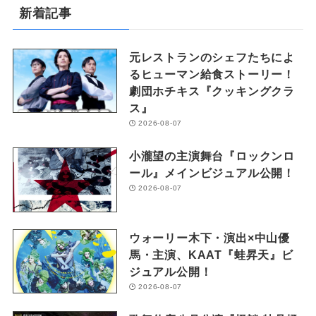
新着記事
元レストランのシェフたちによ
るヒューマン給食ストーリー！
劇団ホチキス『クッキングクラ
ス』
2026-08-07
小瀧望の主演舞台『ロックンロ
ール』メインビジュアル公開！
2026-08-07
ウォーリー木下・演出×中山優
馬・主演、KAAT『蛙昇天』ビ
ジュアル公開！
2026-08-07