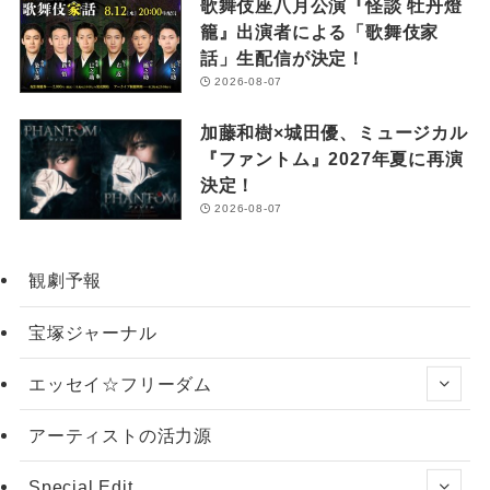
歌舞伎座八月公演『怪談 牡丹燈
籠』出演者による「歌舞伎家
話」生配信が決定！
2026-08-07
加藤和樹×城田優、ミュージカル
『ファントム』2027年夏に再演
決定！
2026-08-07
観劇予報
宝塚ジャーナル
エッセイ☆フリーダム
アーティストの活力源
Special Edit