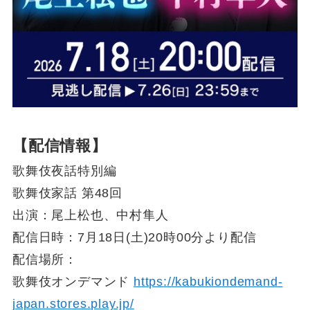
【配信情報】
歌舞伎夜話特別編
歌舞伎家話 第48回
出演：尾上松也、中村隼人
配信日時：7月18日(土)20時00分より配信
配信場所：
歌舞伎オンデマンド
https://kabukiondemand-
japan.stores.play.jp/