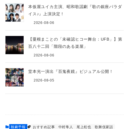
本仮屋ユイカ主演、昭和歌謡劇『歌の銀座パラダ
イス♪』上演決定！
2026-08-06
【粟根まことの「未確認ヒコー舞台：UFB」】第
百八十二回「階段のある楽屋」
2026-08-06
堂本光一演出『百鬼夜鏡』ビジュアル公開！
2026-08-05
観劇予報
おすすめ記事
中村隼人
尾上松也
歌舞伎家話