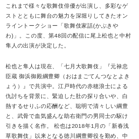
これまで様々な歌舞伎俳優が出演し、多彩なゲ
ストとともに舞台の魅力を深堀りしてきたオン
ライントークショー「歌舞伎家話(かぶきや
わ)」。この度、第48回の配信に尾上松也と中村
隼人の出演が決定した。
松也と隼人は現在、「七月大歌舞伎」『元禄忠
臣蔵 御浜御殿綱豊卿（おはまごてんつなとよき
ょう）』で共演中。江戸時代の赤穂浪士による
仇討ちを背景に、緊迫した肚の探り合いや、白
熱するせりふの応酬など、聡明で清々しい綱豊
と、武骨で血気盛んな助右衛門の男同士の駆け
引きを描く名作。 松也は2018年1月の「新春浅
草歌舞伎」以来となる徳川綱豊卿役を勤め、中