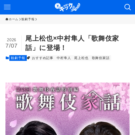
ホーム
観劇予報
尾上松也×中村隼人「歌舞伎家
2026
7/07
話」に登場！
観劇予報
おすすめ記事
中村隼人
尾上松也
歌舞伎家話