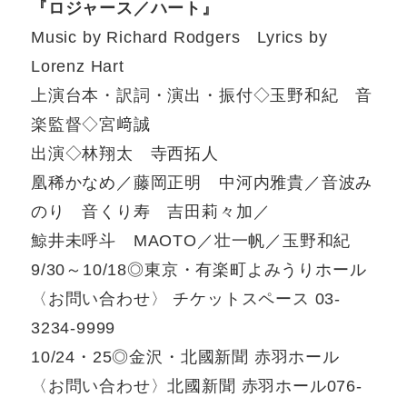
『ロジャース／ハート』
Music by Richard Rodgers Lyrics by
Lorenz Hart
上演台本・訳詞・演出・振付◇玉野和紀 音
楽監督◇宮﨑誠
出演◇林翔太 寺西拓人
凰稀かなめ／藤岡正明 中河内雅貴／音波み
のり 音くり寿 吉田莉々加／
鯨井未呼斗 MAOTO／壮一帆／玉野和紀
9/30～10/18◎東京・有楽町よみうりホール
〈お問い合わせ〉 チケットスペース 03-
3234-9999
10/24・25◎金沢・北國新聞 赤羽ホール
〈お問い合わせ〉北國新聞 赤羽ホール076-