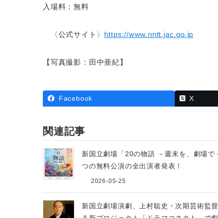
入場料：無料
〈公式サイト〉
https://www.nntt.jac.go.jp
【写真撮影：田中亜紀】
Facebook
X
関連記事
新国立劇場「20の物語 －週末を、劇場で
つの無料公演の全出演者発表！
2026-05-25
新国立劇場演劇、上村聡史・次期芸術監