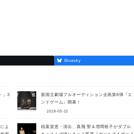
Bluesky
－」3
新国立劇場フルオーディション企画第8弾『エ
ンドゲーム』開幕！
2026-05-22
督によ
稲葉賀恵・演出、真飛 聖＆増岡裕子がダブル