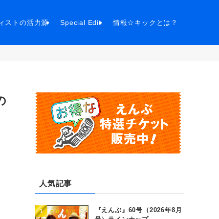
ィストの活力源
Special Edit
情報☆キックとは？
の
人気記事
『えんぶ』60号（2026年8月