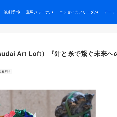
観劇予報
宝塚ジャーナル
エッセイ☆フリーダム
アーテ
dai Art Loft）『針と糸で繋ぐ未来へ
国立劇場