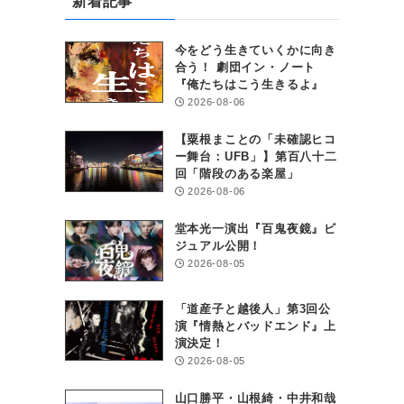
新着記事
今をどう生きていくかに向き
合う！ 劇団イン・ノート
『俺たちはこう生きるよ』
2026-08-06
【粟根まことの「未確認ヒコ
ー舞台：UFB」】第百八十二
回「階段のある楽屋」
2026-08-06
堂本光一演出『百鬼夜鏡』ビ
ジュアル公開！
2026-08-05
「道産子と越後人」第3回公
演『情熱とバッドエンド』上
演決定！
2026-08-05
山口勝平・山根綺・中井和哉