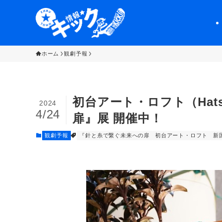
ホーム
観劇予報
初台アート・ロフト（Hatsu
2024
4/24
扉』展 開催中！
観劇予報
『針と糸で繋ぐ未来への扉
初台アート・ロフト
新