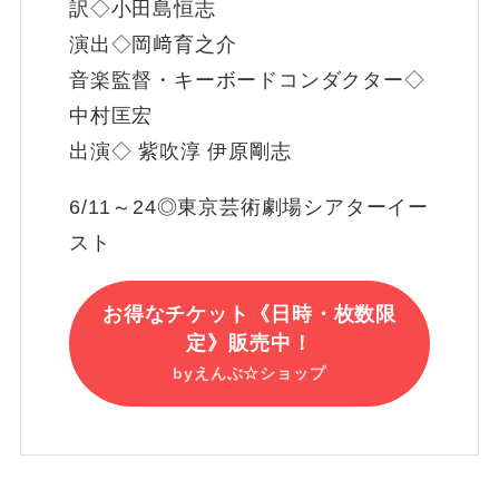
訳◇小田島恒志
演出◇岡﨑育之介
音楽監督・キーボードコンダクター◇
中村匡宏
出演◇ 紫吹淳 伊原剛志
6/11～24◎東京芸術劇場シアターイー
スト
お得なチケット《日時・枚数限
定》販売中！
byえんぶ☆ショップ