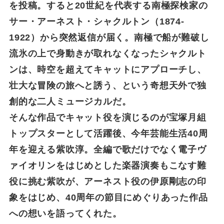
を投稿。すると20世紀を代表する南極探検家の
サー・アーネスト・シャクルトン（1874-
1922）から突然返信が届く。南極で船が難破し
流氷の上で身動きが取れなくなったシャクルト
ンは、時空を超えてキャットにアプローチし、
壮大な冒険の旅へと誘う、という奇想天外で独
創的な二人ミュージカルだ。
そんな作品でキャット役を演じるのが宝塚月組
トップスターとして活躍後、今年芸能生活40周
年を迎える紫吹淳。全編で歌だけでなく電子ヴ
ァイオリンをはじめとした楽器演奏もこなす難
役に挑む紫吹が、アーネスト役の伊原剛志の印
象をはじめ、40周年の節目にめぐりあった作品
への想いを語ってくれた。