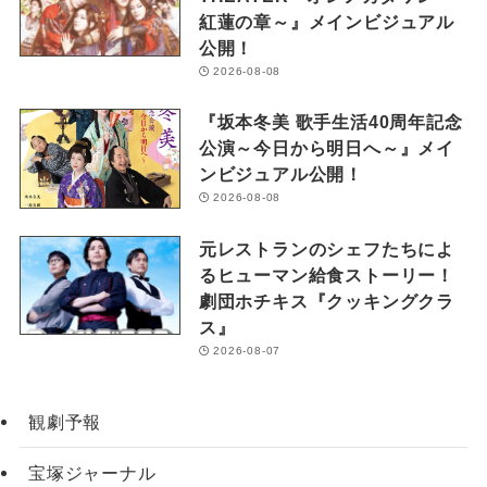
紅蓮の章～』メインビジュアル
公開！
2026-08-08
『坂本冬美 歌手生活40周年記念
公演～今日から明日へ～』メイ
ンビジュアル公開！
2026-08-08
元レストランのシェフたちによ
るヒューマン給食ストーリー！
劇団ホチキス『クッキングクラ
ス』
2026-08-07
観劇予報
宝塚ジャーナル