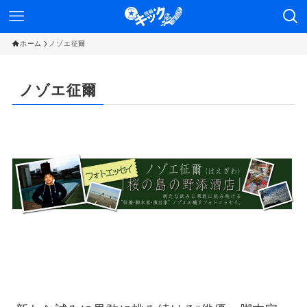
ホーム
ノゾエ征爾
ノゾエ征爾