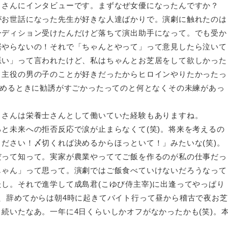
さんにインタビューです。まずなぜ女優になったんですか？
お世話になった先生が好きな人達ばかりで。演劇に触れたのは
ーディション受けたんだけど落ちて演出助手になって。でも受か
居やらないの！それで「ちゃんとやって」って意見したら泣いて
悪い」って言われたけど、私はちゃんとお芝居をして欲しかった
。主役の男の子のことが好きだったからヒロインやりたかったっ
決めるときに勧誘がすごかったってのと何となくその未練があっ
さんは栄養士さんとして働いていた経験もありますね。
と未来への拒否反応で涙が止まらなくて(笑)。将来を考えるの
ださい！〆切くれば決めるからほっといて！」みたいな(笑)。
だって知って。実家が農業やっててご飯を作るのが私の仕事だっ
じゃん」って思って。演劇ではご飯食べていけないだろうなって
し。それで進学して成島君(こゆび侍主宰)に出逢ってやっぱり
、辞めてからは朝4時に起きてバイト行って昼から稽古で夜お芝
続いたなあ。一年に4日くらいしかオフがなかったかも(笑)。