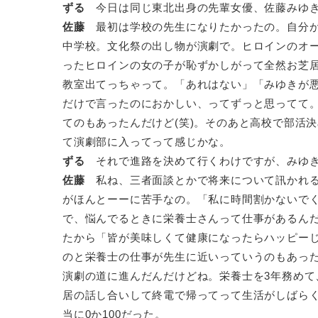
ずる
今日は同じ東北出身の先輩女優、佐藤みゆき
佐藤
最初は学校の先生になりたかったの。自分が
中学校。文化祭の出し物が演劇で。ヒロインのオ
ったヒロインの女の子が恥ずかしがって全然お芝
教室出てっちゃって。「あれはない」「みゆきが
だけで言ったのにおかしい、ってずっと思ってて
てのもあったんだけど(笑)。そのあと高校で部活
て演劇部に入ってって感じかな。
ずる
それで進路を決めて行くわけですが、みゆき
佐藤
私ね、三者面談とかで将来について訊かれる
がほんとーーに苦手なの。「私に時間割かないでく
で、悩んでるときに栄養士さんって仕事があるん
たから「皆が美味しくて健康になったらハッピー
のと栄養士の仕事が先生に近いっていうのもあった
演劇の道に進んだんだけどね。栄養士を3年務めて
居の話し合いして終電で帰ってって生活がしばらく
当に0か100だった。