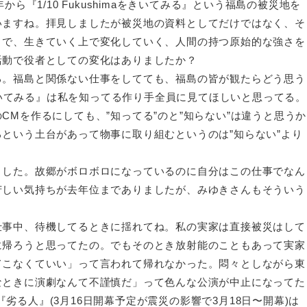
ら『1/10 Fukushimaをきいてみる』という福島の被災地を
いますね。拝見しましたが被災地の資料としてだけではなく、そ
うで、生きていく上で変化していく、人間の持つ原始的な強さを
活動で役者としての変化はありましたか？
。福島と関係ない仕事をしてても、福島の皆が観たらどう思う
をきいてみる』は私を知ってる作り手全員に見てほしいと思ってる。
Mを作るにしても、”知ってる”のと”知らない”は違うと思うか
という土台があって物事に取り組むというのは”知らない”より
した。故郷がボロボロになっているのに自分はこの仕事でなん
苦しい気持ちが去年位までありましたが、みゆきさんもそういう
事中、待機してるときに揺れてね。私の実家は直接被災はして
に帰ろうと思ってたの。でもそのとき放射能のこともあって実家
てこなくていい」って言われて帰れなかった。悶々としながら東
なときに演劇なんて不謹慎だ」って色んな公演が中止になってた
n『劣る人』(3月16日開幕予定が震災の影響で3月18日〜開幕)は