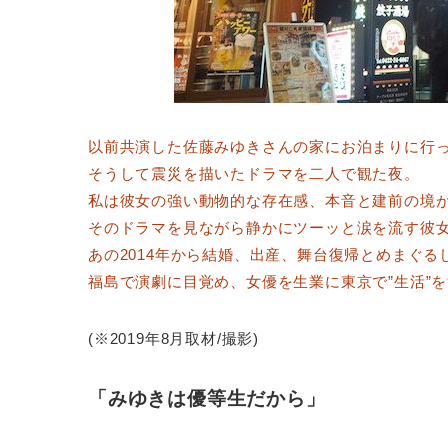
以前共演した佐藤みゆきさんの家にお泊まりに行
そうして震災を描いたドラマを二人で観た夜。
私は彼女の強い動物的な存在感、本音と建前の境
そのドラマを見ながら静かにツーッと涙を流す彼女
あの2014年から結婚、出産、舞台復帰とめまぐ
福島で演劇に目覚め、女優を生業に東京で”生活”を
(※2019年8月取材/撮影)
「みゆきは優等生だから」