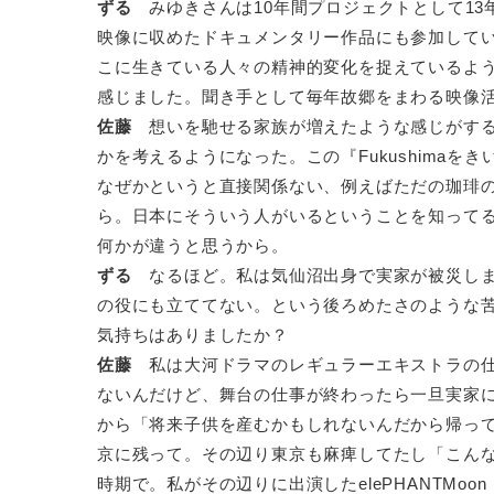
ずる
みゆきさんは10年間プロジェクトとして13年か
映像に収めたドキュメンタリー作品にも参加して
こに生きている人々の精神的変化を捉えているよ
感じました。聞き手として毎年故郷をまわる映像
佐藤
想いを馳せる家族が増えたような感じがする
かを考えるようになった。この『Fukushima
なぜかというと直接関係ない、例えばただの珈琲のC
ら。日本にそういう人がいるということを知ってる
何かが違うと思うから。
ずる
なるほど。私は気仙沼出身で実家が被災しま
の役にも立ててない。という後ろめたさのような
気持ちはありましたか？
佐藤
私は大河ドラマのレギュラーエキストラの仕
ないんだけど、舞台の仕事が終わったら一旦実家
から「将来子供を産むかもしれないんだから帰っ
京に残って。その辺り東京も麻痺してたし「こん
時期で。私がその辺りに出演したelePHANTMoo