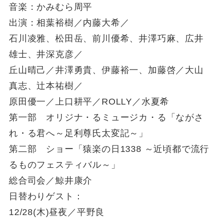
音楽：かみむら周平
出演：相葉裕樹／内藤大希／
石川凌雅、松田岳、前川優希、井澤巧麻、広井
雄士、井深克彦／
丘山晴己／井澤勇貴、伊藤裕一、加藤啓／大山
真志、辻本祐樹／
原田優一／上口耕平／ROLLY／水夏希
第一部 オリジナ・るミュージカ・る「ながさ
れ・る君へ～足利尊氏太変記～」
第二部 ショー「猿楽の日1338 ～近頃都で流行
るものフェスティバル～」
総合司会／鯨井康介
日替わりゲスト：
12/28(木)昼夜／平野良