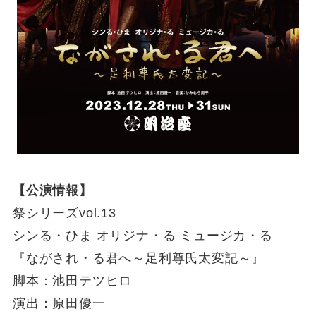
【公演情報】
祭シリーズvol.13
シンる・ひま オリジナ・る ミュージカ・る
『ながされ・る君へ～足利尊氏太変記～』
脚本：池田テツヒロ
演出：原田優一