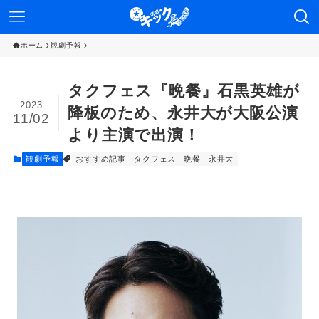
ホーム
観劇予報
タクフェス『晩餐』石黒英雄が
2023
降板のため、永井大が大阪公演
11/02
より主演で出演！
観劇予報
おすすめ記事
タクフェス
晩餐
永井大