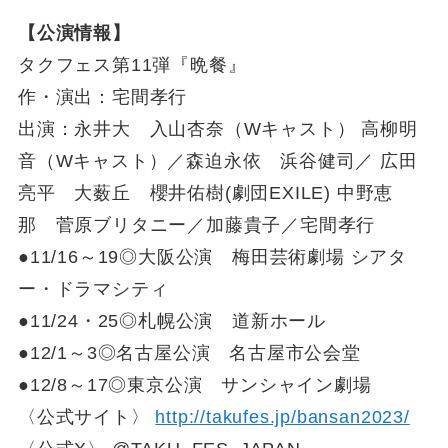
【公演情報】
タクフェス第11弾『晩餐』
作・演出：宅間孝行
出演：永井大 入山杏奈（Wキャスト） 高柳明
音（Wキャスト）／森迫永依 浜谷健司／ 広田
亮平 大薮丘 櫻井佑樹(劇団EXILE) 中野恵
那 菅原ブリタニー／加藤貴子／宅間孝行
●11/16～19◎大阪公演 梅田芸術劇場 シアタ
ー・ドラマシティ
●11/24・25◎札幌公演 道新ホール
●12/1～3◎名古屋公演 名古屋市公会堂
●12/8～17◎東京公演 サンシャイン劇場
〈公式サイト〉
http://takufes.jp/bansan2023/