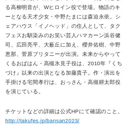
る高柳明音が、Wヒロイン役で登場。物語のキ
ーとなる天才少女・中野たまには森迫永依。シ
ェアハウス「イノヘッド」の住人として、タク
フェスお馴染みのお笑い芸人ハマカーン浜谷健
司、広田亮平、大薮丘に加え、櫻井佑樹、中野
恵那、菅原ブリタニーが出演。未来からやって
くるおばはん・高槻氷見子役は、2010年『くち
づけ』以来の出演となる加藤貴子。作・演出を
手掛ける宅間孝行は、おっさん・高槻耕太郎役
を演じている。
チケットなどの詳細は公式HPにて確認のこと。
http://takufes.jp/bansan2023/