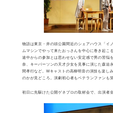
物語は東京・井の頭公園間近のシェアハウス「イ
ムマシンでやって来たおっさんを中心に巻き起こ
途中からの参加とは思わせない安定感で男の苦悩
奈、キーパーソンの天才少女を見事に演じた森迫
間孝行など。Wキャストの高柳明音の演技も楽し
のかが見どころ。演劇初心者もベテランファンも
初日に先駆けた公開ゲネプロの取材会で、出演者