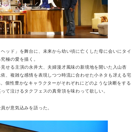
ノヘッド」を舞台に、未来から幼い頃に亡くした母に会いにタイ
る究極の愛を描く。
を見せる主演の永井大、夫婦漫才風味の新境地を開いた入山杏
永依、複雑な感情を表現しつつ時流に合わせた小ネタも冴える宅
み。個性豊かなキャラクターがそれぞれにどのような決断をする
笑って泣けるタクフェスの真骨頂を味わって欲しい。
全員が意気込みを語った。