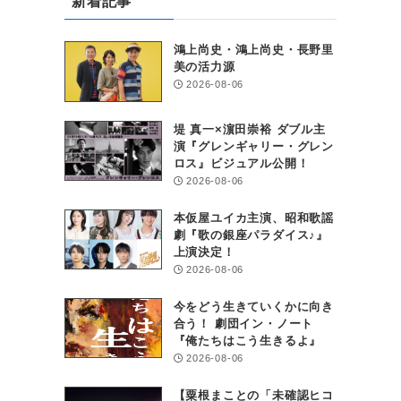
新着記事
鴻上尚史・鴻上尚史・長野里
美の活力源
2026-08-06
堤 真一×濵田崇裕 ダブル主
演『グレンギャリー・グレン
ロス』ビジュアル公開！
2026-08-06
本仮屋ユイカ主演、昭和歌謡
劇『歌の銀座パラダイス♪』
上演決定！
2026-08-06
今をどう生きていくかに向き
合う！ 劇団イン・ノート
『俺たちはこう生きるよ』
2026-08-06
【粟根まことの「未確認ヒコ